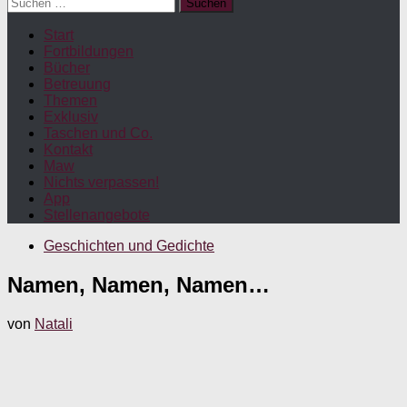
Suchen
nach:
Start
Fortbildungen
Bücher
Betreuung
Themen
Exklusiv
Taschen und Co.
Kontakt
Maw
Nichts verpassen!
App
Stellenangebote
Geschichten und Gedichte
Namen, Namen, Namen…
von
Natali