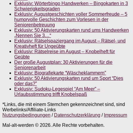
Exklusiv: Wörterbingo Handwerken – Bingokarten in 3
Schwierigkeitsgraden
Exklusiv: Augustgeschichten voller Sommerfreude – 5
humorvolle Geschichten zum Vorlesen in der
Seniorenbetreuung
Exklusiv: 50 Aktivierungskarten rund ums Handwerken
„Nennen Sie 3…“
Exklusiv: Rätselspaziergang im August – Rätsel- und
Kreativheft für Ungeübte
Exklusiv: Rätselreise im August – Knobelheft für
Geübte
Der große Augustplan: 30 Aktivierungen für die
Seniorenarbeit
Exklusiv: Biografiekarte “Wäscheklammern”
Exklusiv: 50 Aktivierungskarten rund um Sport “Dies
oder das?”
Exklusiv: Sudoku-Legespiel “Am Meer” –
Urlaubsstimmung trifft Knobelspaß
*Links, die mit einem Sternchen gekennzeichnet sind, sind
Werbelinks/Affiliate-Links
Nutzungsbedingungen
/
Datenschutzerklärung
/
Impressum
Mal-alt-werden © 2026. Alle Rechte vorbehalten.