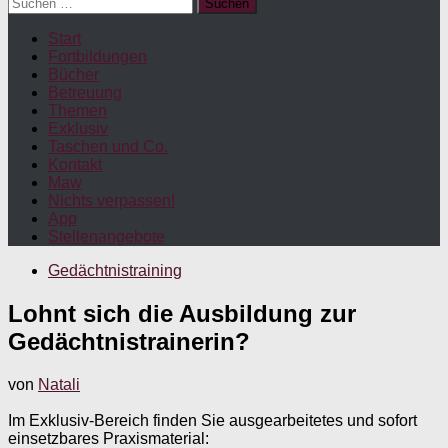
Suchen
nach:
Start
Fortbildungen
Bücher
Betreuung
Themen
Exklusiv
Taschen und Co.
Kontakt
Maw
Nichts verpassen!
App
Stellenangebote
Gedächtnistraining
Lohnt sich die Ausbildung zur
Gedächtnistrainerin?
von
Natali
Im Exklusiv-Bereich finden Sie ausgearbeitetes und sofort
einsetzbares Praxismaterial: