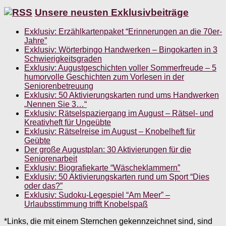
Unsere neusten Exklusivbeiträge
Exklusiv: Erzählkartenpaket “Erinnerungen an die 70er-
Jahre”
Exklusiv: Wörterbingo Handwerken – Bingokarten in 3
Schwierigkeitsgraden
Exklusiv: Augustgeschichten voller Sommerfreude – 5
humorvolle Geschichten zum Vorlesen in der
Seniorenbetreuung
Exklusiv: 50 Aktivierungskarten rund ums Handwerken
„Nennen Sie 3…“
Exklusiv: Rätselspaziergang im August – Rätsel- und
Kreativheft für Ungeübte
Exklusiv: Rätselreise im August – Knobelheft für
Geübte
Der große Augustplan: 30 Aktivierungen für die
Seniorenarbeit
Exklusiv: Biografiekarte “Wäscheklammern”
Exklusiv: 50 Aktivierungskarten rund um Sport “Dies
oder das?”
Exklusiv: Sudoku-Legespiel “Am Meer” –
Urlaubsstimmung trifft Knobelspaß
*Links, die mit einem Sternchen gekennzeichnet sind, sind