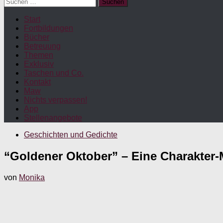
Suchen
nach:
Start
Fortbildungen
Bücher
Betreuung
Themen
Exklusiv
Taschen und Co.
Kontakt
Maw
Nichts verpassen!
App
Stellenangebote
Geschichten und Gedichte
“Goldener Oktober” – Eine Charakter
von
Monika