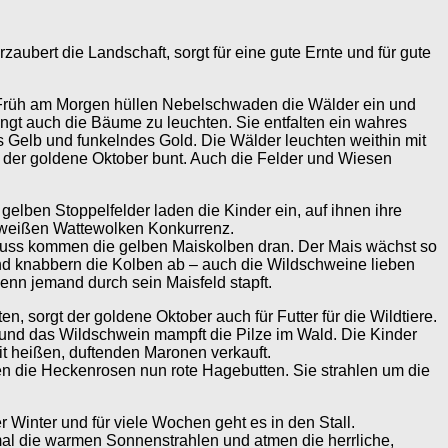
bert die Landschaft, sorgt für eine gute Ernte und für gute
 Früh am Morgen hüllen Nebelschwaden die Wälder ein und
ngt auch die Bäume zu leuchten. Sie entfalten ein wahres
 Gelb und funkelndes Gold. Die Wälder leuchten weithin mit
 der goldene Oktober bunt. Auch die Felder und Wiesen
 gelben Stoppelfelder laden die Kinder ein, auf ihnen ihre
n weißen Wattewolken Konkurrenz.
chluss kommen die gelben Maiskolben dran. Der Mais wächst so
und knabbern die Kolben ab – auch die Wildschweine lieben
enn jemand durch sein Maisfeld stapft.
n, sorgt der goldene Oktober auch für Futter für die Wildtiere.
 und das Wildschwein mampft die Pilze im Wald. Die Kinder
it heißen, duftenden Maronen verkauft.
en die Heckenrosen nun rote Hagebutten. Sie strahlen um die
 Winter und für viele Wochen geht es in den Stall.
mal die warmen Sonnenstrahlen und atmen die herrliche,