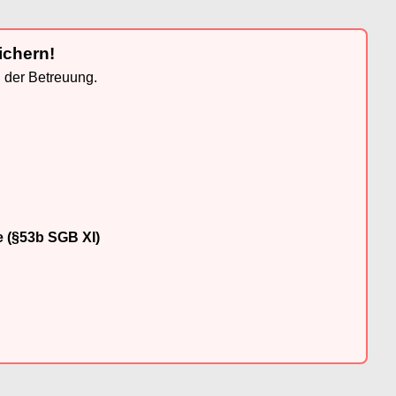
ichern!
n der Betreuung.
e (§53b SGB XI)