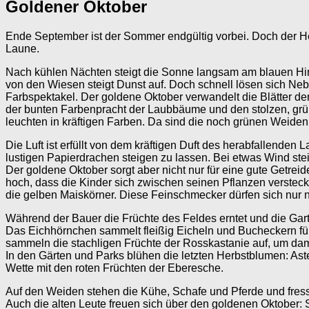
Goldener Oktober
Ende September ist der Sommer endgültig vorbei. Doch der Her
Laune.
Nach kühlen Nächten steigt die Sonne langsam am blauen Him
von den Wiesen steigt Dunst auf. Doch schnell lösen sich Ne
Farbspektakel. Der goldene Oktober verwandelt die Blätter d
der bunten Farbenpracht der Laubbäume und den stolzen, grü
leuchten in kräftigen Farben. Da sind die noch grünen Weiden
Die Luft ist erfüllt von dem kräftigen Duft des herabfallenden 
lustigen Papierdrachen steigen zu lassen. Bei etwas Wind s
Der goldene Oktober sorgt aber nicht nur für eine gute Getr
hoch, dass die Kinder sich zwischen seinen Pflanzen verstec
die gelben Maiskörner. Diese Feinschmecker dürfen sich nur n
Während der Bauer die Früchte des Feldes erntet und die Garten
Das Eichhörnchen sammelt fleißig Eicheln und Bucheckern für 
sammeln die stachligen Früchte der Rosskastanie auf, um dami
In den Gärten und Parks blühen die letzten Herbstblumen: Ast
Wette mit den roten Früchten der Eberesche.
Auf den Weiden stehen die Kühe, Schafe und Pferde und fresse
Auch die alten Leute freuen sich über den goldenen Oktober: 