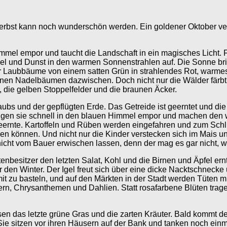
bst kann noch wunderschön werden. Ein goldener Oktober verzau
mel empor und taucht die Landschaft in ein magisches Licht.
bel und Dunst in den warmen Sonnenstrahlen auf. Die Sonne bri
er Laubbäume von einem satten Grün in strahlendes Rot, warmes
nen Nadelbäumen dazwischen. Doch nicht nur die Wälder färbt
, die gelben Stoppelfelder und die braunen Äcker.
Laubs und der gepflügten Erde. Das Getreide ist geerntet und die
teigen sie schnell in den blauen Himmel empor und machen de
eideernte. Kartoffeln und Rüben werden eingefahren und zum S
ken können. Und nicht nur die Kinder verstecken sich im Mais 
icht vom Bauer erwischen lassen, denn der mag es gar nicht, w
besitzer den letzten Salat, Kohl und die Birnen und Äpfel ernte
den Winter. Der Igel freut sich über eine dicke Nacktschnecke
t zu basteln, und auf den Märkten in der Stadt werden Tüten m
ern, Chrysanthemen und Dahlien. Statt rosafarbene Blüten trag
n das letzte grüne Gras und die zarten Kräuter. Bald kommt der
Sie sitzen vor ihren Häusern auf der Bank und tanken noch ein