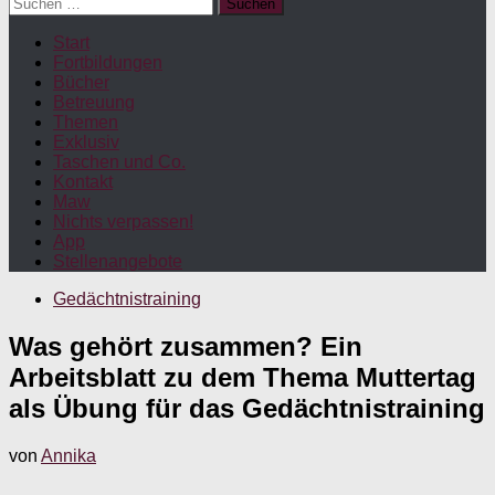
Suchen
nach:
Start
Fortbildungen
Bücher
Betreuung
Themen
Exklusiv
Taschen und Co.
Kontakt
Maw
Nichts verpassen!
App
Stellenangebote
Gedächtnistraining
Was gehört zusammen? Ein
Arbeitsblatt zu dem Thema Muttertag
als Übung für das Gedächtnistraining
von
Annika