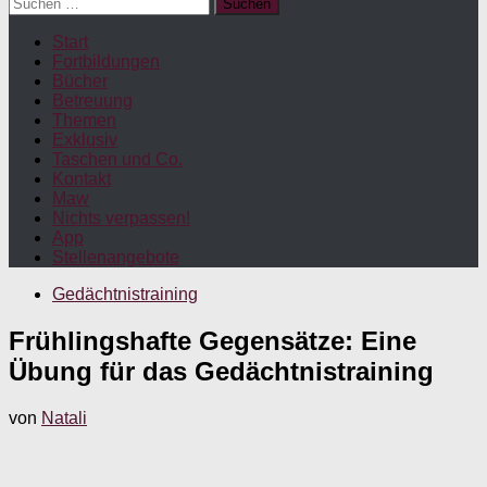
Suchen
nach:
Start
Fortbildungen
Bücher
Betreuung
Themen
Exklusiv
Taschen und Co.
Kontakt
Maw
Nichts verpassen!
App
Stellenangebote
Gedächtnistraining
Frühlingshafte Gegensätze: Eine
Übung für das Gedächtnistraining
von
Natali