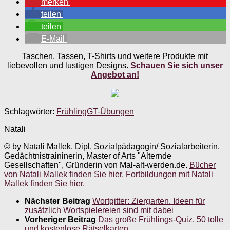
merken
teilen
teilen
E-Mail
Taschen, Tassen, T-Shirts und weitere Produkte mit
liebevollen und lustigen Designs.
Schauen Sie sich unser
Angebot an!
Schlagwörter:
Frühling
GT-Übungen
Natali
© by Natali Mallek. Dipl. Sozialpädagogin/ Sozialarbeiterin,
Gedächtnistraininerin, Master of Arts "Alternde
Gesellschaften", Gründerin von Mal-alt-werden.de.
Bücher
von Natali Mallek finden Sie hier.
Fortbildungen mit Natali
Mallek finden Sie hier.
Nächster Beitrag
Wortgitter: Ziergarten. Ideen für
zusätzlich Wortspielereien sind mit dabei
Vorheriger Beitrag
Das große Frühlings-Quiz. 50 tolle
und kostenlose Rätselkarten