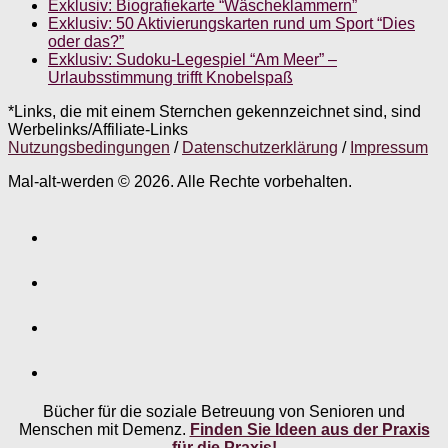
Exklusiv: Biografiekarte “Wäscheklammern”
Exklusiv: 50 Aktivierungskarten rund um Sport “Dies
oder das?”
Exklusiv: Sudoku-Legespiel “Am Meer” –
Urlaubsstimmung trifft Knobelspaß
*Links, die mit einem Sternchen gekennzeichnet sind, sind
Werbelinks/Affiliate-Links
Nutzungsbedingungen
/
Datenschutzerklärung
/
Impressum
Mal-alt-werden © 2026. Alle Rechte vorbehalten.
Bücher für die soziale Betreuung von Senioren und
Menschen mit Demenz.
Finden Sie Ideen aus der Praxis
für die Praxis!