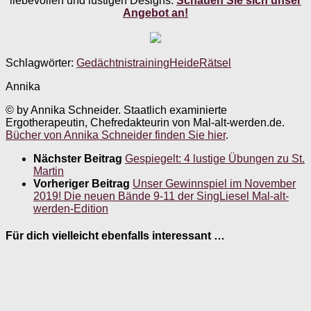
liebevollen und lustigen Designs.
Schauen Sie sich unser
Angebot an!
Schlagwörter:
Gedächtnistraining
Heide
Rätsel
Annika
© by Annika Schneider. Staatlich examinierte
Ergotherapeutin, Chefredakteurin von Mal-alt-werden.de.
Bücher von Annika Schneider finden Sie hier
.
Nächster Beitrag
Gespiegelt: 4 lustige Übungen zu St.
Martin
Vorheriger Beitrag
Unser Gewinnspiel im November
2019! Die neuen Bände 9-11 der SingLiesel Mal-alt-
werden-Edition
Für dich vielleicht ebenfalls interessant …