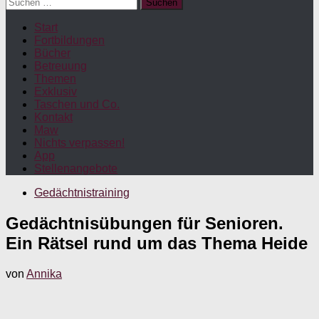
Suchen
nach:
Start
Fortbildungen
Bücher
Betreuung
Themen
Exklusiv
Taschen und Co.
Kontakt
Maw
Nichts verpassen!
App
Stellenangebote
Gedächtnistraining
Gedächtnisübungen für Senioren.
Ein Rätsel rund um das Thema Heide
von
Annika