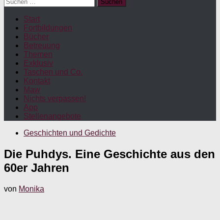
Suchen
nach:
Start
Fortbildungen
Bücher
Betreuung
Themen
Exklusiv
Taschen und Co.
Kontakt
Maw
Nichts verpassen!
App
Stellenangebote
Geschichten und Gedichte
Die Puhdys. Eine Geschichte aus den
60er Jahren
von
Monika