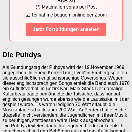
SGB XI)
📦 Materialien vorab per Post
💻 Teilnahme bequem online per Zoom
Jetzt Fortbildungen ansehen
Die Puhdys
Als Gründungstag der Puhdys wird der 19.November 1969
angegeben. In einem Konzert im „Tivoli“ in Freiberg spielten
sie ausschließlich englischsprachige Coversongs. Wegen
dieser englischsprachigen Songs erhielt die Band auch 1970
ein Auftrittsverbot im Bezirk Karl-Marx-Stadt. Der damalige
Kulturbeauftragte bemängelte die Tatsache, dass nur auf
englisch gesungen wurde ebenso wie die Lautstärke, mit der
gespielt wurde. Es waren lediglich 70 Watt erlaubt, die
Musikanlage schaffte aber 200 Watt. Außerdem hätte es die
„Kapelle“ nicht verstanden, die Jugendlichen mit ihrer Musik
zu beruhigen, stattdessen wäre Hektik ausgebrochen.
Die Puhdys texteten dann ihre eigenen Lieder auf deutsch,
sprachen sich mit den Behörden aus und das Auftrittsgebot