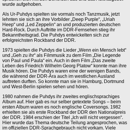
wurde aufgehoben.
Als Ur-Puhdys spielten sie vormals noch Tanzmusik, jetzt
lehnten sie sich an ihre Vorbilder „Deep Purple“, „Uriah
Heep“ und „Led Zeppelin“ an und produzierten deutschen
Hard-Rock. Durch Auftritte im DDR-Fernsehen stieg ihr
Bekanntheitsgrad. Die Puhdys entwickelten sich zur
erfolgreichsten Rockband der DDR.
1973 spielten die Puhdys die Lieder „Wenn ein Mensch lebt“
und „Geh zu ihr“ als Filmmusik zu dem Film „Die Legende
von Paul und Paula“ ein. Auch in dem Film „Das zweite
Leben des Friedrich Wilhelm Georg Platow“ konnte man ihre
Musik hören. Die Puhdys waren eine der wenigen Bands,
die während der DDR-Ära auch im westlichen Ausland
auftreten durften. So konnte man sie in Hamburg, Dortmund
und West-Berlin spielen sehen und hören.
1980 nahmen die Puhdys ihr zweites englischsprachiges
Album auf. Hier gab es nur selber getextete Songs – beim
ersten Album waren es noch englische Coversongs. 1982
erhielten sie als erste Rockband der DDR den Nationalpreis
der DDR. 1984 erschien der Titel „Ich will nicht vergessen“.
Hier wurde das Thema deutsche Teilung angesprochen, was
im offiziellen DDR-Sprachgebrauch nicht vorkam. Viele