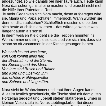
angezündet, so wie damals bei ihrer Taufe auch. Heute kann
Nora das schon ganz alleine machen und braucht nicht mehr
die Hilfe ihrer Patentante Rosi.
Je mehr Gedanken sich Nora macht, desto aufgeregter wird
sie. Mama und Papa schlafen immernoch. Wann würden sie
denn endlich aufstehen? Schließlich mussten die beiden
sich heute auch fein anziehen – das würde ja wohl etwas
länger dauern als sonst!
In ihrem weißen Kleid geht sie die Treppen hinunter ins
Wohnzimmer und singt leise das Lied vor sich hin, dass sie
schon so oft zusammen in der Kirche gesungen haben…
Was nah ist und was ferne,
von Gott kommt alles her,
der Strohhalm und die Sterne,
der Sperling und das Meer.
Von ihm sind Büsch und Blätter
und Korn und Obst von ihm,
das schöne Frühlingswetter
und Schnee und Ungestüm
.
Nora steht im Wohnzimmer und traut ihren Augen kaum.
Alles ist festlich geschmückt, die Tische sind mit dem guten
Porzellan gedeckt und überall stehen lilafarbene Blumen in
kleinen Vasen. Lila ist Noras Lieblingsfarbe. Bei diesem