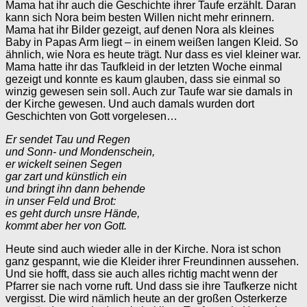
Mama hat ihr auch die Geschichte ihrer Taufe erzählt. Daran
kann sich Nora beim besten Willen nicht mehr erinnern.
Mama hat ihr Bilder gezeigt, auf denen Nora als kleines
Baby in Papas Arm liegt – in einem weißen langen Kleid. So
ähnlich, wie Nora es heute trägt. Nur dass es viel kleiner war.
Mama hatte ihr das Taufkleid in der letzten Woche einmal
gezeigt und konnte es kaum glauben, dass sie einmal so
winzig gewesen sein soll. Auch zur Taufe war sie damals in
der Kirche gewesen. Und auch damals wurden dort
Geschichten von Gott vorgelesen…
Er sendet Tau und Regen
und Sonn- und Mondenschein,
er wickelt seinen Segen
gar zart und künstlich ein
und bringt ihn dann behende
in unser Feld und Brot:
es geht durch unsre Hände,
kommt aber her von Gott.
Heute sind auch wieder alle in der Kirche. Nora ist schon
ganz gespannt, wie die Kleider ihrer Freundinnen aussehen.
Und sie hofft, dass sie auch alles richtig macht wenn der
Pfarrer sie nach vorne ruft. Und dass sie ihre Taufkerze nicht
vergisst. Die wird nämlich heute an der großen Osterkerze