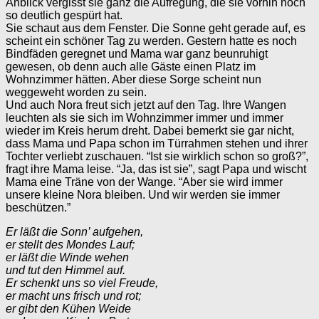
Anblick vergisst sie ganz die Aufregung, die sie vorhin noch
so deutlich gespürt hat.
Sie schaut aus dem Fenster. Die Sonne geht gerade auf, es
scheint ein schöner Tag zu werden. Gestern hatte es noch
Bindfäden geregnet und Mama war ganz beunruhigt
gewesen, ob denn auch alle Gäste einen Platz im
Wohnzimmer hätten. Aber diese Sorge scheint nun
weggeweht worden zu sein.
Und auch Nora freut sich jetzt auf den Tag. Ihre Wangen
leuchten als sie sich im Wohnzimmer immer und immer
wieder im Kreis herum dreht. Dabei bemerkt sie gar nicht,
dass Mama und Papa schon im Türrahmen stehen und ihrer
Tochter verliebt zuschauen. “Ist sie wirklich schon so groß?”,
fragt ihre Mama leise. “Ja, das ist sie”, sagt Papa und wischt
Mama eine Träne von der Wange. “Aber sie wird immer
unsere kleine Nora bleiben. Und wir werden sie immer
beschützen.”
Er läßt die Sonn’ aufgehen,
er stellt des Mondes Lauf;
er läßt die Winde wehen
und tut den Himmel auf.
Er schenkt uns so viel Freude,
er macht uns frisch und rot;
er gibt den Kühen Weide