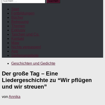
Suchen
nach:
Start
Fortbildungen
Bücher
Betreuung
Themen
Exklusiv
Taschen und Co.
Kontakt
Maw
Nichts verpassen!
App
Stellenangebote
Geschichten und Gedichte
Der große Tag – Eine
Liedergeschichte zu “Wir pflügen
und wir streuen”
von
Annika