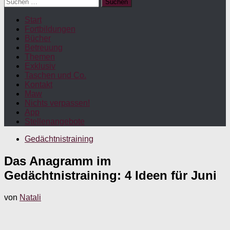
Suchen
nach:
Start
Fortbildungen
Bücher
Betreuung
Themen
Exklusiv
Taschen und Co.
Kontakt
Maw
Nichts verpassen!
App
Stellenangebote
Gedächtnistraining
Das Anagramm im
Gedächtnistraining: 4 Ideen für Juni
von
Natali