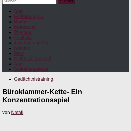
Suchen
nach:
Start
Fortbildungen
Bücher
Betreuung
Themen
Exklusiv
Taschen und Co.
Kontakt
Maw
Nichts verpassen!
App
Stellenangebote
Gedächtnistraining
Büroklammer-Kette- Ein
Konzentrationsspiel
von
Natali