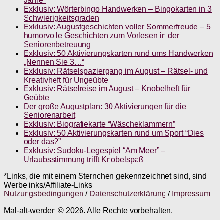
Jahre”
Exklusiv: Wörterbingo Handwerken – Bingokarten in 3
Schwierigkeitsgraden
Exklusiv: Augustgeschichten voller Sommerfreude – 5
humorvolle Geschichten zum Vorlesen in der
Seniorenbetreuung
Exklusiv: 50 Aktivierungskarten rund ums Handwerken
„Nennen Sie 3…“
Exklusiv: Rätselspaziergang im August – Rätsel- und
Kreativheft für Ungeübte
Exklusiv: Rätselreise im August – Knobelheft für
Geübte
Der große Augustplan: 30 Aktivierungen für die
Seniorenarbeit
Exklusiv: Biografiekarte “Wäscheklammern”
Exklusiv: 50 Aktivierungskarten rund um Sport “Dies
oder das?”
Exklusiv: Sudoku-Legespiel “Am Meer” –
Urlaubsstimmung trifft Knobelspaß
*Links, die mit einem Sternchen gekennzeichnet sind, sind
Werbelinks/Affiliate-Links
Nutzungsbedingungen
/
Datenschutzerklärung
/
Impressum
Mal-alt-werden © 2026. Alle Rechte vorbehalten.