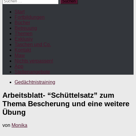
Suchen
nach:
Start
Fortbildungen
Bücher
Betreuung
Themen
Exklusiv
Taschen und Co.
Kontakt
Maw
Nichts verpassen!
App
Stellenangebote
Gedächtnistraining
Arbeitsblatt- “Schüttelsatz” zum
Thema Bescherung und eine weitere
Übung
von
Monika