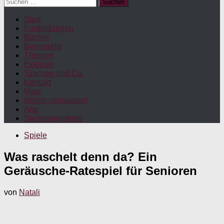
Suchen
nach:
Start
Fortbildungen
Bücher
Betreuung
Themen
Exklusiv
Taschen und Co.
Kontakt
Maw
Nichts verpassen!
App
Stellenangebote
Spiele
Was raschelt denn da? Ein
Geräusche-Ratespiel für Senioren
von
Natali