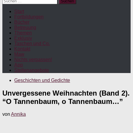
Suchen
nach:
Start
Fortbildungen
Bücher
Betreuung
Themen
Exklusiv
Taschen und Co.
Kontakt
Maw
Nichts verpassen!
App
Stellenangebote
Geschichten und Gedichte
Unvergessene Weihnachten (Band 2).
“O Tannenbaum, o Tannenbaum…”
von
Annika