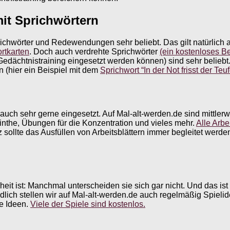
it Sprichwörtern
chwörter und Redewendungen sehr beliebt. Das gilt natürlich au
rtkarten
. Doch auch verdrehte Sprichwörter
(ein kostenloses Be
 Gedächtnistraining eingesetzt werden können) sind sehr belieb
n (hier ein Beispiel mit dem
Sprichwort “In der Not frisst der Teu
auch sehr gerne eingesetzt. Auf Mal-alt-werden.de sind mittlerw
rinthe, Übungen für die Konzentration und vieles mehr.
Alle Arbe
ollte das Ausfüllen von Arbeitsblättern immer begleitet werden
t ist: Manchmal unterscheiden sie sich gar nicht. Und das ist
lich stellen wir auf Mal-alt-werden.de auch regelmäßig Spielide
ue Ideen.
Viele der Spiele sind kostenlos.