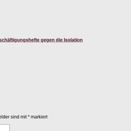
chäftigungshefte gegen die Isolation
elder sind mit
*
markiert