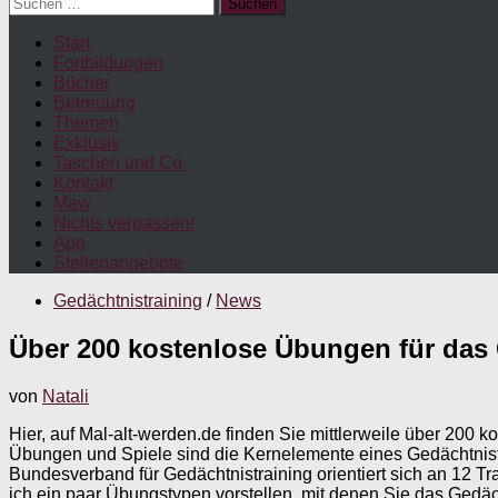
Suchen
nach:
Start
Fortbildungen
Bücher
Betreuung
Themen
Exklusiv
Taschen und Co.
Kontakt
Maw
Nichts verpassen!
App
Stellenangebote
Gedächtnistraining
/
News
Über 200 kostenlose Übungen für das 
von
Natali
Hier, auf Mal-alt-werden.de finden Sie mittlerweile über 200 
Übungen und Spiele sind die Kernelemente eines Gedächtnistr
Bundesverband für Gedächtnistraining orientiert sich an 12 Tr
ich ein paar Übungstypen vorstellen, mit denen Sie das Gedäc