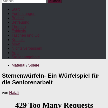
Suchen
nach:
Start
Fortbildungen
Bücher
Betreuung
Themen
Exklusiv
Taschen und Co.
Kontakt
Maw
Nichts verpassen!
App
Stellenangebote
Material
/
Spiele
Sternenwürfeln- Ein Würfelspiel für
die Seniorenarbeit
von
Natali