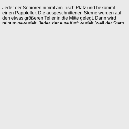
Jeder der Senioren nimmt am Tisch Platz und bekommt
einen Pappteller. Die ausgeschnittenen Sterne werden auf
den etwas größeren Teller in die Mitte gelegt. Dann wird
reihum gewürfelt. Jeder, der eine fünft würfelt (weil der Stern
fünf Zacken hat 😉 ), darf einen Stern auf seinen Pappteller
legen. Wenn alle Sterne “erwürfelt” wurden, ist das Spiel zu
Ende. Gewinner ist der, der die meisten Sterne auf seinem
Pappteller hat.
Viele weitere Würfelspiele für die Seniorenarbeit finden Sie
in unserer Rubrik
Würfelspiele
.
merken
teilen
teilen
E-Mail
Taschen, Tassen, T-Shirts und weitere Produkte mit
liebevollen und lustigen Designs.
Schauen Sie sich unser
Angebot an!