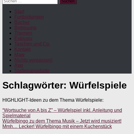
Suchen
nach:
Start
Fortbildungen
Bücher
Betreuung
Themen
Exklusiv
Taschen und Co.
Kontakt
Maw
Nichts verpassen!
App
Stellenangebote
Schlagwörter:
Würfelspiele
HIGHLIGHT-Ideen zu dem Thema Würfelspiele:
“Wortsuche von A bis Z” – Würfelspiel inkl. Anleitung und
Spielmaterial
Würfelbingo zu dem Thema Musik – Jetzt wird musiziert!
Mmh… Lecker! Würfelbingo mit einem Kuchenstück