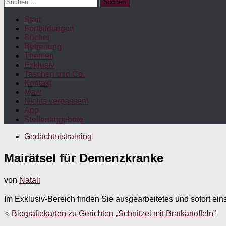
Suchen
nach:
Start
Fortbildungen
Bücher
Betreuung
Themen
Exklusiv
Taschen und Co.
Kontakt
Maw
Nichts verpassen!
App
Stellenangebote
Gedächtnistraining
Mairätsel für Demenzkranke
von
Natali
Im Exklusiv-Bereich finden Sie ausgearbeitetes und sofort ein
⭐
Biografiekarten zu Gerichten „Schnitzel mit Bratkartoffeln”