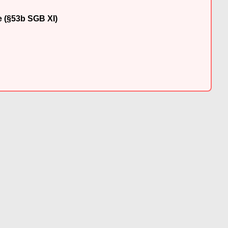
e (§53b SGB XI)