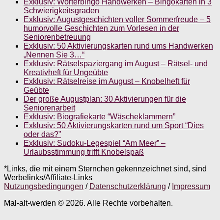
Exklusiv: Wörterbingo Handwerken – Bingokarten in 3
Schwierigkeitsgraden
Exklusiv: Augustgeschichten voller Sommerfreude – 5
humorvolle Geschichten zum Vorlesen in der
Seniorenbetreuung
Exklusiv: 50 Aktivierungskarten rund ums Handwerken
„Nennen Sie 3…“
Exklusiv: Rätselspaziergang im August – Rätsel- und
Kreativheft für Ungeübte
Exklusiv: Rätselreise im August – Knobelheft für
Geübte
Der große Augustplan: 30 Aktivierungen für die
Seniorenarbeit
Exklusiv: Biografiekarte “Wäscheklammern”
Exklusiv: 50 Aktivierungskarten rund um Sport “Dies
oder das?”
Exklusiv: Sudoku-Legespiel “Am Meer” –
Urlaubsstimmung trifft Knobelspaß
*Links, die mit einem Sternchen gekennzeichnet sind, sind
Werbelinks/Affiliate-Links
Nutzungsbedingungen
/
Datenschutzerklärung
/
Impressum
Mal-alt-werden © 2026. Alle Rechte vorbehalten.