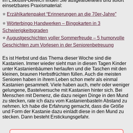
Im Exklusiv-Bereich finden Sie ausgearbeitetes und sofort
einsetzbares Praxismaterial:
⭐
Erzählkartenpaket “Erinnerungen an die 70er-Jahre”
⭐
Wörterbingo Handwerken – Bingokarten in 3
Schwierigkeitsgraden
⭐
Augustgeschichten voller Sommerfreude – 5 humorvolle
Geschichten zum Vorlesen in der Seniorenbetreuung
Es ist Herbst und das Thema dieser Woche sind die
Kastanien. Immer wieder sieht man in diesen Tagen Kinder
unter Kastanienbäumen herlaufen und die Taschen mit den
kleinen, braunen Herbstfrüchten füllen. Auch die meisten
Senioren haben in ihrem Leben schon mehr als einmal
Kastanien gesammelt. Viele haben auch, mehr oder weniger
gelungene, Bastelversuche mit Kastanien hinter sich. Bei
Menschen mit Demenz, die dazu neigen Dinge in den Mund
zu stecken, rate ich dazu vom Kastanienbasteln Abstand zu
nehmen. Ich habe die Erfahrung gemacht, dass die Größe
und Form der Kastanie dazu einlädt diese in den Mund zu
stecken. Dann besteht Erstickungsgefahr.