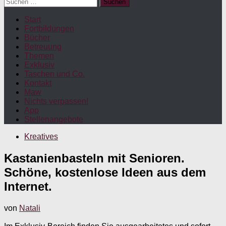
Suchen
nach:
Start
Fortbildungen
Bücher
Betreuung
Themen
Exklusiv
Taschen und Co.
Kontakt
Maw
Nichts verpassen!
App
Stellenangebote
Kreatives
Kastanienbasteln mit Senioren.
Schöne, kostenlose Ideen aus dem
Internet.
von
Natali