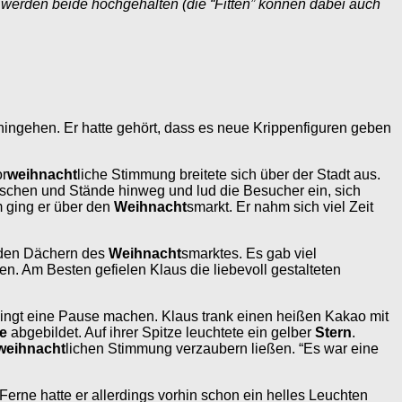
t
werden beide hochgehalten (die “Fitten” können dabei auch
 hingehen. Er hatte gehört, dass es neue Krippenfiguren geben
or
weihnacht
liche Stimmung breitete sich über der Stadt aus.
uschen und Stände hinweg und lud die Besucher ein, sich
 ging er über den
Weihnacht
smarkt. Er nahm sich viel Zeit
den Dächern des
Weihnacht
smarktes. Es gab viel
. Am Besten gefielen Klaus die liebevoll gestalteten
edingt eine Pause machen. Klaus trank einen heißen Kakao mit
e
abgebildet. Auf ihrer Spitze leuchtete ein gelber
Stern
.
weihnacht
lichen Stimmung verzaubern ließen. “Es war eine
 Ferne hatte er allerdings vorhin schon ein helles Leuchten