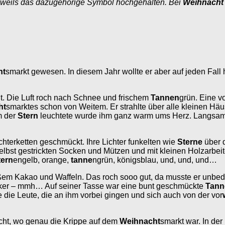
weils das dazugehörige Symbol hochgehalten. Bei
Weihnach
ht
smarkt gewesen. In diesem Jahr wollte er aber auf jeden Fall
kalt. Die Luft roch nach Schnee und frischem
Tannen
grün. Eine v
ht
smarktes schon von Weitem. Er strahlte über alle kleinen Hä
m der
Stern
leuchtete wurde ihm ganz warm ums Herz. Langsam
hterketten geschmückt. Ihre Lichter funkelten wie
Sterne
über 
t gestrickten Socken und Mützen und mit kleinen Holzarbeiten
tern
engelb, orange,
tanne
ngrün, königsblau, und, und, und…
heißem Kakao und Waffeln. Das roch sooo gut, da musste er unb
cker – mmh… Auf seiner Tasse war eine bunt geschmückte
Tann
die Leute, die an ihm vorbei gingen und sich auch von der vor
cht, wo genau die Krippe auf dem
Weihnacht
smarkt war. In der