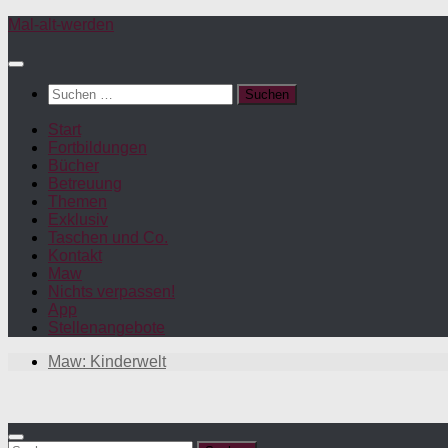
Zum
Mal-alt-werden
Inhalt
springen
Suchen
nach:
Start
Fortbildungen
Bücher
Betreuung
Themen
Exklusiv
Taschen und Co.
Kontakt
Maw
Nichts verpassen!
App
Stellenangebote
Maw: Kinderwelt