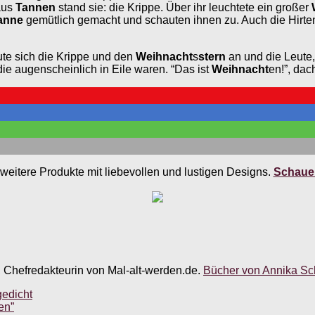
 aus
Tanne
n
stand sie: die Krippe. Über ihr leuchtete ein großer
anne
gemütlich gemacht und schauten ihnen zu. Auch die Hirte
ute sich die Krippe und den
Weihnacht
s
stern
an und die Leute,
die augenscheinlich in Eile waren. “Das ist
Weihnacht
en!”, dach
weitere Produkte mit liebevollen und lustigen Designs.
Schauen
, Chefredakteurin von Mal-alt-werden.de.
Bücher von Annika Sch
gedicht
en”