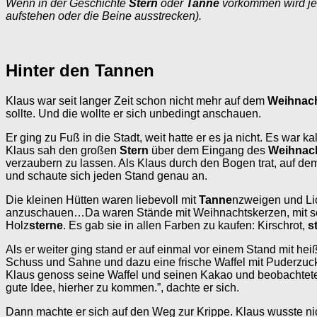
Wenn in der Geschichte
Stern
oder
Tanne
vorkommen wird je
aufstehen oder die Beine ausstrecken).
Hinter den Tannen
Klaus war seit langer Zeit schon nicht mehr auf dem
Weihnac
sollte. Und die wollte er sich unbedingt anschauen.
Er ging zu Fuß in die Stadt, weit hatte er es ja nicht. Es war 
Klaus sah den großen
Stern
über dem Eingang des
Weihnac
verzaubern zu lassen. Als Klaus durch den Bogen trat, auf de
und schaute sich jeden Stand genau an.
Die kleinen Hütten waren liebevoll mit
Tanne
nzweigen und Lic
anzuschauen…Da waren Stände mit Weihnachtskerzen, mit selbs
Holz
sterne
. Es gab sie in allen Farben zu kaufen: Kirschrot,
s
Als er weiter ging stand er auf einmal vor einem Stand mit 
Schuss und Sahne und dazu eine frische Waffel mit Puderzu
Klaus genoss seine Waffel und seinen Kakao und beobachtete 
gute Idee, hierher zu kommen.”, dachte er sich.
Dann machte er sich auf den Weg zur Krippe. Klaus wusste ni