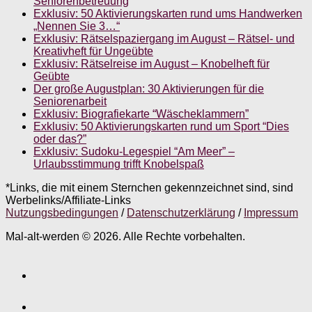
Seniorenbetreuung
Exklusiv: 50 Aktivierungskarten rund ums Handwerken
„Nennen Sie 3…“
Exklusiv: Rätselspaziergang im August – Rätsel- und
Kreativheft für Ungeübte
Exklusiv: Rätselreise im August – Knobelheft für
Geübte
Der große Augustplan: 30 Aktivierungen für die
Seniorenarbeit
Exklusiv: Biografiekarte “Wäscheklammern”
Exklusiv: 50 Aktivierungskarten rund um Sport “Dies
oder das?”
Exklusiv: Sudoku-Legespiel “Am Meer” –
Urlaubsstimmung trifft Knobelspaß
*Links, die mit einem Sternchen gekennzeichnet sind, sind
Werbelinks/Affiliate-Links
Nutzungsbedingungen
/
Datenschutzerklärung
/
Impressum
Mal-alt-werden © 2026. Alle Rechte vorbehalten.