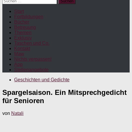
Suchen
nach:
Start
Fortbildungen
Bücher
Betreuung
Themen
Exklusiv
Taschen und Co.
Kontakt
Maw
Nichts verpassen!
App
Stellenangebote
Geschichten und Gedichte
Spargelsaison. Ein Mitsprechgedicht
für Senioren
von
Natali