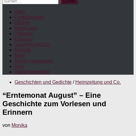
Suchen
nach:
Start
Fortbildungen
Bücher
Betreuung
Themen
Exklusiv
Taschen und Co.
Kontakt
Maw
Nichts verpassen!
App
Stellenangebote
Geschichten und Gedichte
/
Heimzeitung und Co.
“Erntemonat August” – Eine
Geschichte zum Vorlesen und
Erinnern
von
Monika