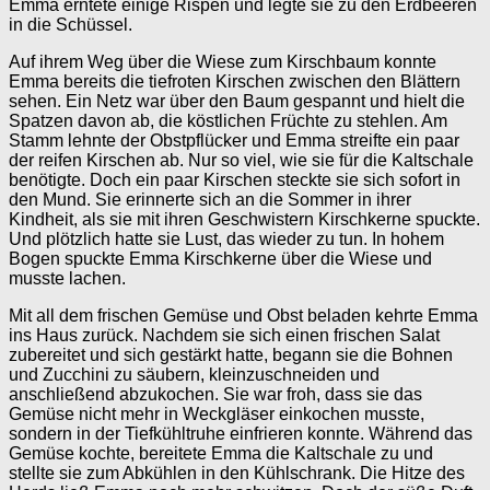
Emma erntete einige Rispen und legte sie zu den Erdbeeren
in die Schüssel.
Auf ihrem Weg über die Wiese zum Kirschbaum konnte
Emma bereits die tiefroten Kirschen zwischen den Blättern
sehen. Ein Netz war über den Baum gespannt und hielt die
Spatzen davon ab, die köstlichen Früchte zu stehlen. Am
Stamm lehnte der Obstpflücker und Emma streifte ein paar
der reifen Kirschen ab. Nur so viel, wie sie für die Kaltschale
benötigte. Doch ein paar Kirschen steckte sie sich sofort in
den Mund. Sie erinnerte sich an die Sommer in ihrer
Kindheit, als sie mit ihren Geschwistern Kirschkerne spuckte.
Und plötzlich hatte sie Lust, das wieder zu tun. In hohem
Bogen spuckte Emma Kirschkerne über die Wiese und
musste lachen.
Mit all dem frischen Gemüse und Obst beladen kehrte Emma
ins Haus zurück. Nachdem sie sich einen frischen Salat
zubereitet und sich gestärkt hatte, begann sie die Bohnen
und Zucchini zu säubern, kleinzuschneiden und
anschließend abzukochen. Sie war froh, dass sie das
Gemüse nicht mehr in Weckgläser einkochen musste,
sondern in der Tiefkühltruhe einfrieren konnte. Während das
Gemüse kochte, bereitete Emma die Kaltschale zu und
stellte sie zum Abkühlen in den Kühlschrank. Die Hitze des