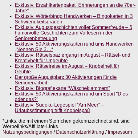
Exklusiv: Erzählkartenpaket “Erinnerungen an die 70er-
Jahre”
Exklusiv: Wörterbingo Handwerken – Bingokarten in 3
Schwierigkeitsgraden
Exklusiv: Augustgeschichten voller Sommerfreude – 5
humorvolle Geschichten zum Vorlesen in der
Seniorenbetreuung
Exklusiv: 50 Aktivierungskarten rund ums Handwerken
„Nennen Sie 3…“
Exklusiv: Rätselspaziergang im August – Rätsel- und
Kreativheft für Ungeübte
Exklusiv: Rätselreise im August – Knobelheft für
Geübte
Der große Augustplan: 30 Aktivierungen für die
Seniorenarbeit
Exklusiv: Biografiekarte “Wäscheklammern”
Exklusiv: 50 Aktivierungskarten rund um Sport “Dies
oder das?”
Exklusiv: Sudoku-Legespiel “Am Meer” –
Urlaubsstimmung trifft Knobelspaß
*Links, die mit einem Sternchen gekennzeichnet sind, sind
Werbelinks/Affiliate-Links
Nutzungsbedingungen
/
Datenschutzerklärung
/
Impressum