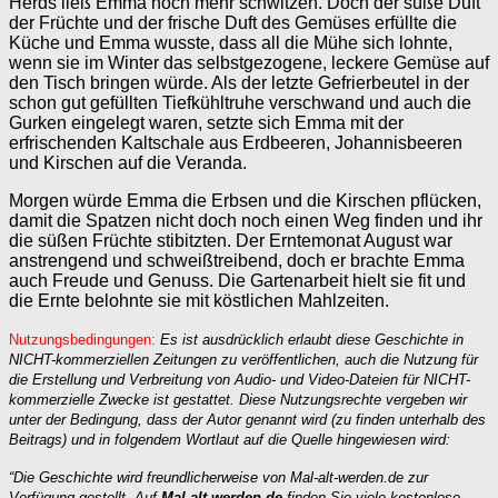
Herds ließ Emma noch mehr schwitzen. Doch der süße Duft
der Früchte und der frische Duft des Gemüses erfüllte die
Küche und Emma wusste, dass all die Mühe sich lohnte,
wenn sie im Winter das selbstgezogene, leckere Gemüse auf
den Tisch bringen würde. Als der letzte Gefrierbeutel in der
schon gut gefüllten Tiefkühltruhe verschwand und auch die
Gurken eingelegt waren, setzte sich Emma mit der
erfrischenden Kaltschale aus Erdbeeren, Johannisbeeren
und Kirschen auf die Veranda.
Morgen würde Emma die Erbsen und die Kirschen pflücken,
damit die Spatzen nicht doch noch einen Weg finden und ihr
die süßen Früchte stibitzten. Der Erntemonat August war
anstrengend und schweißtreibend, doch er brachte Emma
auch Freude und Genuss. Die Gartenarbeit hielt sie fit und
die Ernte belohnte sie mit köstlichen Mahlzeiten.
Nutzungsbedingungen:
Es ist ausdrücklich erlaubt diese Geschichte in
NICHT-kommerziellen Zeitungen zu veröffentlichen, auch die Nutzung für
die Erstellung und Verbreitung von Audio- und Video-Dateien für NICHT-
kommerzielle Zwecke ist gestattet. Diese Nutzungsrechte vergeben wir
unter der Bedingung, dass der Autor genannt wird (zu finden unterhalb des
Beitrags) und in folgendem Wortlaut auf die Quelle hingewiesen wird:
“Die Geschichte wird freundlicherweise von Mal-alt-werden.de zur
Verfügung gestellt. Auf
Mal-alt-werden.de
finden Sie viele kostenlose