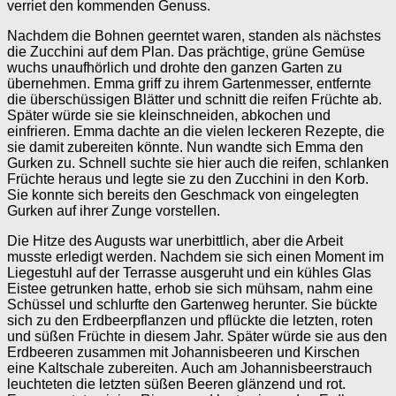
verriet den kommenden Genuss.
Nachdem die Bohnen geerntet waren, standen als nächstes
die Zucchini auf dem Plan. Das prächtige, grüne Gemüse
wuchs unaufhörlich und drohte den ganzen Garten zu
übernehmen. Emma griff zu ihrem Gartenmesser, entfernte
die überschüssigen Blätter und schnitt die reifen Früchte ab.
Später würde sie sie kleinschneiden, abkochen und
einfrieren. Emma dachte an die vielen leckeren Rezepte, die
sie damit zubereiten könnte. Nun wandte sich Emma den
Gurken zu. Schnell suchte sie hier auch die reifen, schlanken
Früchte heraus und legte sie zu den Zucchini in den Korb.
Sie konnte sich bereits den Geschmack von eingelegten
Gurken auf ihrer Zunge vorstellen.
Die Hitze des Augusts war unerbittlich, aber die Arbeit
musste erledigt werden. Nachdem sie sich einen Moment im
Liegestuhl auf der Terrasse ausgeruht und ein kühles Glas
Eistee getrunken hatte, erhob sie sich mühsam, nahm eine
Schüssel und schlurfte den Gartenweg herunter. Sie bückte
sich zu den Erdbeerpflanzen und pflückte die letzten, roten
und süßen Früchte in diesem Jahr. Später würde sie aus den
Erdbeeren zusammen mit Johannisbeeren und Kirschen
eine Kaltschale zubereiten. Auch am Johannisbeerstrauch
leuchteten die letzten süßen Beeren glänzend und rot.