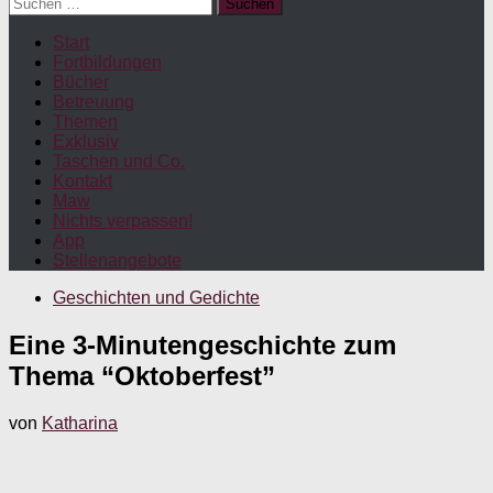
Suchen
nach:
Start
Fortbildungen
Bücher
Betreuung
Themen
Exklusiv
Taschen und Co.
Kontakt
Maw
Nichts verpassen!
App
Stellenangebote
Geschichten und Gedichte
Eine 3-Minutengeschichte zum
Thema “Oktoberfest”
von
Katharina