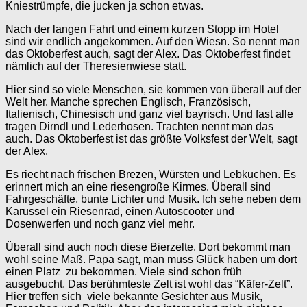
Kniestrümpfe, die jucken ja schon etwas.
Nach der langen Fahrt und einem kurzen Stopp im Hotel
sind wir endlich angekommen. Auf den Wiesn. So nennt man
das Oktoberfest auch, sagt der Alex. Das Oktoberfest findet
nämlich auf der Theresienwiese statt.
Hier sind so viele Menschen, sie kommen von überall auf der
Welt her. Manche sprechen Englisch, Französisch,
Italienisch, Chinesisch und ganz viel bayrisch. Und fast alle
tragen Dirndl und Lederhosen. Trachten nennt man das
auch. Das Oktoberfest ist das größte Volksfest der Welt, sagt
der Alex.
Es riecht nach frischen Brezen, Würsten und Lebkuchen. Es
erinnert mich an eine riesengroße Kirmes. Überall sind
Fahrgeschäfte, bunte Lichter und Musik. Ich sehe neben dem
Karussel ein Riesenrad, einen Autoscooter und
Dosenwerfen und noch ganz viel mehr.
Überall sind auch noch diese Bierzelte. Dort bekommt man
wohl seine Maß. Papa sagt, man muss Glück haben um dort
einen Platz zu bekommen. Viele sind schon früh
ausgebucht. Das berühmteste Zelt ist wohl das “Käfer-Zelt”.
Hier treffen sich viele bekannte Gesichter aus Musik,