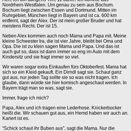
Nordrhein-Westfalen. Um genau zu sein aus Bochum.
Bochum liegt zwischen Essen und Dortmund. Mitten im
Ruhrgebiet. München liegt in Bayern und ist ca. 600 km
entfernt, sagt der Alex. Der ist mein großer Bruder und hat
meistens Recht. Der ist 15.
Neben Alex kommen auch noch Mama und Papa mit. Meine
kleine Schwester Ira, die ist vier Jahre, bleibt bei Oma und
Opa. Die ist zu klein sagen Mama und Papa. Und das ist
auch gut so, dass ist dann immer so eng im Auto mit dem
Kindersitz und sie fragt immer so viel.
Wir waren sogar extra Einkaufen fürs Oktoberfest. Mama hat
sich so ein Kleid gekauft. Ein Dirndl sagt sie. Schaut ganz
gut aus, nur jeden Tag sollte sie so was nicht tragen. Ich
glaube, dann würde sie hier komisch angeschaut werden. In
Bayern trägt man so was, sagt sie.
Immer, frage ich mich?
Papa, Alex und ich tragen eine Lederhose. Knickerbocker
heißt die. Wir schauen gut aus, ein Hemd haben wir auch an.
Kariert ist es.
“Schick schaut ihr Buben aus”, sagt die Mama. Nur die