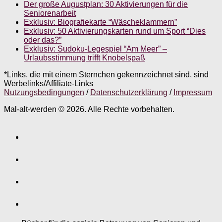
Der große Augustplan: 30 Aktivierungen für die
Seniorenarbeit
Exklusiv: Biografiekarte “Wäscheklammern”
Exklusiv: 50 Aktivierungskarten rund um Sport “Dies
oder das?”
Exklusiv: Sudoku-Legespiel “Am Meer” –
Urlaubsstimmung trifft Knobelspaß
*Links, die mit einem Sternchen gekennzeichnet sind, sind
Werbelinks/Affiliate-Links
Nutzungsbedingungen
/
Datenschutzerklärung
/
Impressum
Mal-alt-werden © 2026. Alle Rechte vorbehalten.