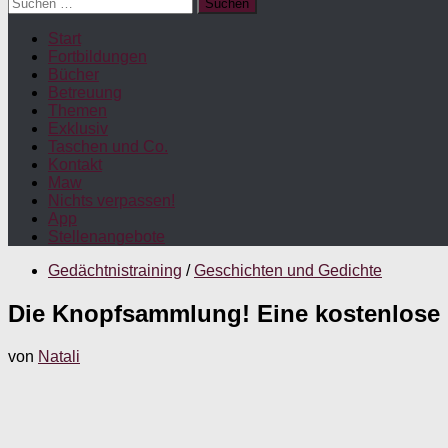
Suchen
nach:
Start
Fortbildungen
Bücher
Betreuung
Themen
Exklusiv
Taschen und Co.
Kontakt
Maw
Nichts verpassen!
App
Stellenangebote
Gedächtnistraining
/
Geschichten und Gedichte
Die Knopfsammlung! Eine kostenlose 
von
Natali