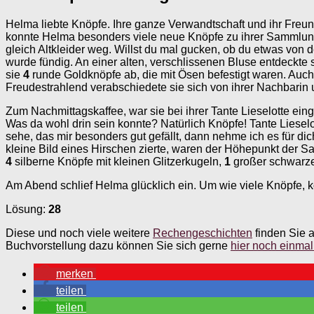
Helma liebte Knöpfe. Ihre ganze Verwandtschaft und ihr Freu
konnte Helma besonders viele neue Knöpfe zu ihrer Sammlung h
gleich Altkleider weg. Willst du mal gucken, ob du etwas von 
wurde fündig. An einer alten, verschlissenen Bluse entdeckte 
sie
4
runde Goldknöpfe ab, die mit Ösen befestigt waren. Auc
Freudestrahlend verabschiedete sie sich von ihrer Nachbari
Zum Nachmittagskaffee, war sie bei ihrer Tante Lieselotte ein
Was da wohl drin sein konnte? Natürlich Knöpfe! Tante Liesel
sehe, das mir besonders gut gefällt, dann nehme ich es für dich
kleine Bild eines Hirschen zierte, waren der Höhepunkt der 
4
silberne Knöpfe mit kleinen Glitzerkugeln,
1
großer schwarze
Am Abend schlief Helma glücklich ein. Um wie viele Knöpfe, 
Lösung:
28
Diese und noch viele weitere
Rechengeschichten
finden Sie 
Buchvorstellung dazu können Sie sich gerne
hier noch einma
merken
teilen
teilen