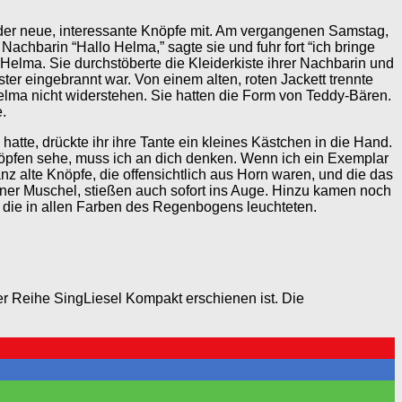
eder neue, interessante Knöpfe mit. Am vergangenen Samstag,
chbarin “Hallo Helma,” sagte sie und fuhr fort “ich bringe
Helma. Sie durchstöberte die Kleiderkiste ihrer Nachbarin und
er eingebrannt war. Von einem alten, roten Jackett trennte
lma nicht widerstehen. Sie hatten die Form von Teddy-Bären.
.
atte, drückte ihr ihre Tante ein kleines Kästchen in die Hand.
Knöpfen sehe, muss ich an dich denken. Wenn ich ein Exemplar
nz alte Knöpfe, die offensichtlich aus Horn waren, und die das
iner Muschel, stießen auch sofort ins Auge. Hinzu kamen noch
 die in allen Farben des Regenbogens leuchteten.
r Reihe SingLiesel Kompakt erschienen ist. Die