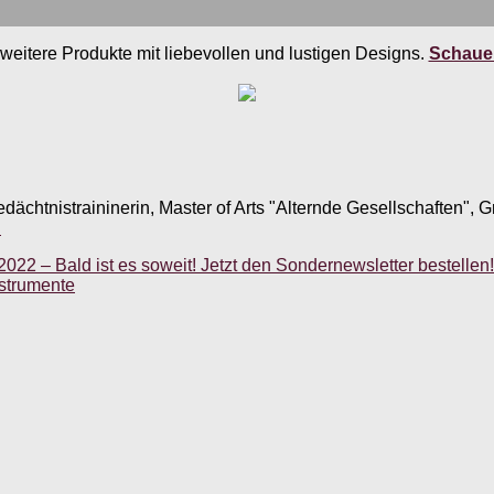
weitere Produkte mit liebevollen und lustigen Designs.
Schauen
edächtnistraininerin, Master of Arts "Alternde Gesellschaften",
.
22 – Bald ist es soweit! Jetzt den Sondernewsletter bestellen!
nstrumente