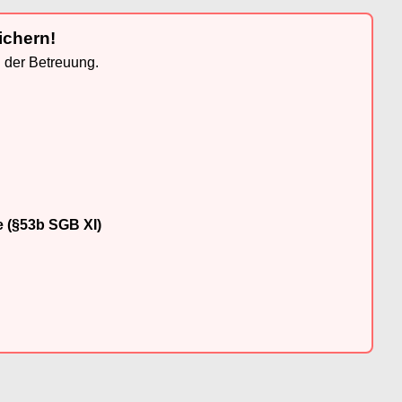
ichern!
n der Betreuung.
e (§53b SGB XI)