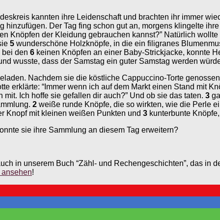
ndeskreis kannten ihre Leidenschaft und brachten ihr immer wi
inzufügen. Der Tag fing schon gut an, morgens klingelte ihre Na
den Knöpfen der Kleidung gebrauchen kannst?” Natürlich wollte 
sie
5
wunderschöne Holzknöpfe, in die ein filigranes Blumenmust
h bei den
6
keinen Knöpfen an einer Baby-Strickjacke, konnte He
n und wusste, dass der Samstag ein guter Samstag werden würde
geladen. Nachdem sie die köstliche Cappuccino-Torte genossen h
otte erklärte: “Immer wenn ich auf dem Markt einen Stand mit 
 mit. Ich hoffe sie gefallen dir auch?” Und ob sie das taten.
3
ga
Sammlung.
2
weiße runde Knöpfe, die so wirkten, wie die Perle e
r Knopf mit kleinen weißen Punkten und
3
kunterbunte Knöpfe,
konnte sie ihre Sammlung an diesem Tag erweitern?
auch in unserem Buch “Zähl- und Rechengeschichten”, das in de
l ansehen
!