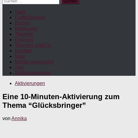
Suchen
nach:
Start
Fortbildungen
Bücher
Betreuung
Themen
Exklusiv
Taschen und Co.
Kontakt
Maw
Nichts verpassen!
App
Stellenangebote
Aktivierungen
Eine 10-Minuten-Aktivierung zum
Thema “Glücksbringer”
von
Annika