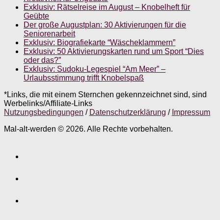
Exklusiv: Rätselreise im August – Knobelheft für
Geübte
Der große Augustplan: 30 Aktivierungen für die
Seniorenarbeit
Exklusiv: Biografiekarte “Wäscheklammern”
Exklusiv: 50 Aktivierungskarten rund um Sport “Dies
oder das?”
Exklusiv: Sudoku-Legespiel “Am Meer” –
Urlaubsstimmung trifft Knobelspaß
*Links, die mit einem Sternchen gekennzeichnet sind, sind
Werbelinks/Affiliate-Links
Nutzungsbedingungen
/
Datenschutzerklärung
/
Impressum
Mal-alt-werden © 2026. Alle Rechte vorbehalten.