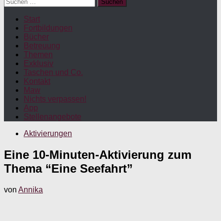
Suchen
nach:
Start
Fortbildungen
Bücher
Betreuung
Themen
Exklusiv
Taschen und Co.
Kontakt
Maw
Nichts verpassen!
App
Stellenangebote
Aktivierungen
Eine 10-Minuten-Aktivierung zum
Thema “Eine Seefahrt”
von
Annika