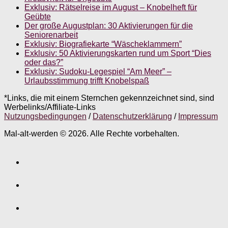
Exklusiv: Rätselreise im August – Knobelheft für
Geübte
Der große Augustplan: 30 Aktivierungen für die
Seniorenarbeit
Exklusiv: Biografiekarte “Wäscheklammern”
Exklusiv: 50 Aktivierungskarten rund um Sport “Dies
oder das?”
Exklusiv: Sudoku-Legespiel “Am Meer” –
Urlaubsstimmung trifft Knobelspaß
*Links, die mit einem Sternchen gekennzeichnet sind, sind
Werbelinks/Affiliate-Links
Nutzungsbedingungen
/
Datenschutzerklärung
/
Impressum
Mal-alt-werden © 2026. Alle Rechte vorbehalten.