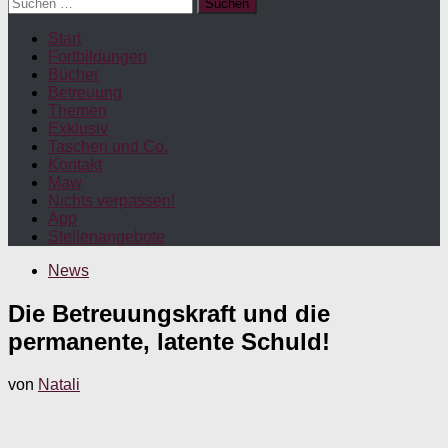
Suchen
nach:
Start
Fortbildungen
Bücher
Betreuung
Themen
Exklusiv
Taschen und Co.
Kontakt
Maw
Nichts verpassen!
App
Stellenangebote
News
Die Betreuungskraft und die
permanente, latente Schuld!
von
Natali