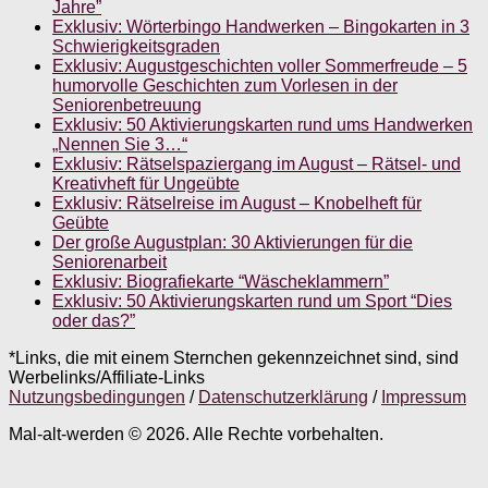
Jahre”
Exklusiv: Wörterbingo Handwerken – Bingokarten in 3
Schwierigkeitsgraden
Exklusiv: Augustgeschichten voller Sommerfreude – 5
humorvolle Geschichten zum Vorlesen in der
Seniorenbetreuung
Exklusiv: 50 Aktivierungskarten rund ums Handwerken
„Nennen Sie 3…“
Exklusiv: Rätselspaziergang im August – Rätsel- und
Kreativheft für Ungeübte
Exklusiv: Rätselreise im August – Knobelheft für
Geübte
Der große Augustplan: 30 Aktivierungen für die
Seniorenarbeit
Exklusiv: Biografiekarte “Wäscheklammern”
Exklusiv: 50 Aktivierungskarten rund um Sport “Dies
oder das?”
*Links, die mit einem Sternchen gekennzeichnet sind, sind
Werbelinks/Affiliate-Links
Nutzungsbedingungen
/
Datenschutzerklärung
/
Impressum
Mal-alt-werden © 2026. Alle Rechte vorbehalten.