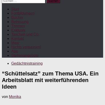
Suchen
nach:
Start
Fortbildungen
Bücher
Betreuung
Themen
Exklusiv
Taschen und Co.
Kontakt
Maw
Nichts verpassen!
App
Stellenangebote
Gedächtnistraining
“Schüttelsatz” zum Thema USA. Ein
Arbeitsblatt mit weiterführenden
Ideen
von
Monika