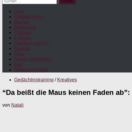
Suchen
nach:
Start
Fortbildungen
Bücher
Betreuung
Themen
Exklusiv
Taschen und Co.
Kontakt
Maw
Nichts verpassen!
App
Stellenangebote
Gedächtnistraining
/
Kreatives
“Da beißt die Maus keinen Faden ab”: 
von
Natali