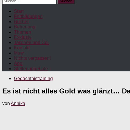
Suchen
nach:
Start
Fortbildungen
Bücher
Betreuung
Themen
Exklusiv
Taschen und Co.
Kontakt
Maw
Nichts verpassen!
App
Stellenangebote
Gedächtnistraining
Es ist nicht alles Gold was glänzt… D
von
Annika