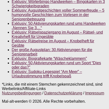
Exklusiv: Wörterbingo Handwerken – Bingokarten in 3
Schwierigkeitsgraden
Exklusiv: Augustgeschichten voller Sommerfreude – 5
humorvolle Geschichten zum Vorlesen in der
Seniorenbetreuung
Exklusiv: 50 Aktivierungskarten rund ums Handwerken
„Nennen Sie 3…“
Exklusiv: Rätselspaziergang im August – Rätsel- und
Kreativheft für Ungeübte
Exklusiv: Rätselreise im August – Knobelheft für
Geübte
Der große Augustplan: 30 Aktivierungen für die
Seniorenarbeit
Exklusiv: Biografiekarte “Wäscheklammern”
Exklusiv: 50 Aktivierungskarten rund um Sport “Dies
oder das?”
Exklusiv: Sudoku-Legespiel “Am Meer” –
Urlaubsstimmung trifft Knobelspaß
*Links, die mit einem Sternchen gekennzeichnet sind, sind
Werbelinks/Affiliate-Links
Nutzungsbedingungen
/
Datenschutzerklärung
/
Impressum
Mal-alt-werden © 2026. Alle Rechte vorbehalten.