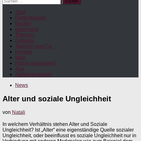
Suchen
nach:
Start
Fortbildungen
Bücher
Betreuung
Themen
Exklusiv
Taschen und Co.
Kontakt
Maw
Nichts verpassen!
App
Stellenangebote
News
Alter und soziale Ungleichheit
von
Natali
In welchem Verhältnis stehen Alter und Soziale
Ungleichheit? Ist „Alter“ eine eigenständige Quelle sozialer
Ungleichheit, oder beeinflusst es soziale Ungleichheit nur in