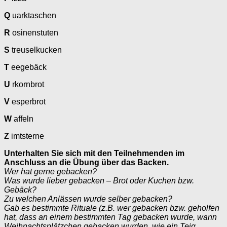
Q
uarktaschen
R
osinenstuten
S
treuselkucken
T
eegebäck
U
rkornbrot
V
esperbrot
W
affeln
Z
imtsterne
Unterhalten Sie sich mit den Teilnehmenden im
Anschluss an die Übung über das Backen.
Wer hat gerne gebacken?
Was wurde lieber gebacken – Brot oder Kuchen bzw.
Gebäck?
Zu welchen Anlässen wurde selber gebacken?
Gab es bestimmte Rituale (z.B. wer gebacken bzw. geholfen
hat, dass an einem bestimmten Tag gebacken wurde, wann
Weihnachtsplätzchen gebacken wurden, wie ein Teig