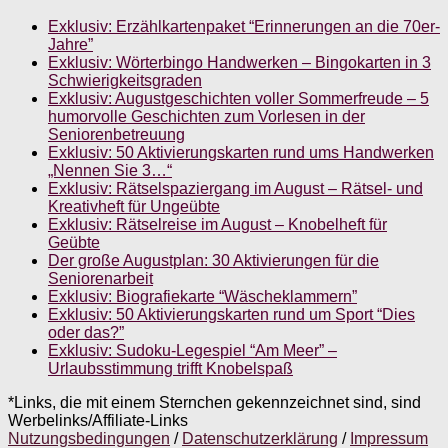
Exklusiv: Erzählkartenpaket “Erinnerungen an die 70er-
Jahre”
Exklusiv: Wörterbingo Handwerken – Bingokarten in 3
Schwierigkeitsgraden
Exklusiv: Augustgeschichten voller Sommerfreude – 5
humorvolle Geschichten zum Vorlesen in der
Seniorenbetreuung
Exklusiv: 50 Aktivierungskarten rund ums Handwerken
„Nennen Sie 3…“
Exklusiv: Rätselspaziergang im August – Rätsel- und
Kreativheft für Ungeübte
Exklusiv: Rätselreise im August – Knobelheft für
Geübte
Der große Augustplan: 30 Aktivierungen für die
Seniorenarbeit
Exklusiv: Biografiekarte “Wäscheklammern”
Exklusiv: 50 Aktivierungskarten rund um Sport “Dies
oder das?”
Exklusiv: Sudoku-Legespiel “Am Meer” –
Urlaubsstimmung trifft Knobelspaß
*Links, die mit einem Sternchen gekennzeichnet sind, sind
Werbelinks/Affiliate-Links
Nutzungsbedingungen
/
Datenschutzerklärung
/
Impressum