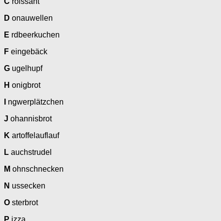
C
roissant
D
onauwellen
E
rdbeerkuchen
F
eingebäck
G
ugelhupf
H
onigbrot
I
ngwerplätzchen
J
ohannisbrot
K
artoffelauflauf
L
auchstrudel
M
ohnschnecken
N
ussecken
O
sterbrot
P
izza