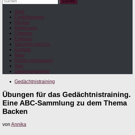
Suchen
nach:
Start
Fortbildungen
Bücher
Betreuung
Themen
Exklusiv
Taschen und Co.
Kontakt
Maw
Nichts verpassen!
App
Stellenangebote
Gedächtnistraining
Übungen für das Gedächtnistraining.
Eine ABC-Sammlung zu dem Thema
Backen
von
Annika