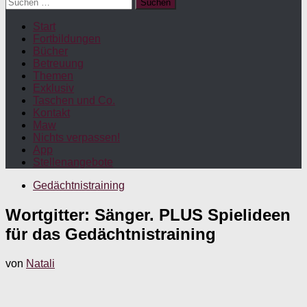
Suchen
nach:
Start
Fortbildungen
Bücher
Betreuung
Themen
Exklusiv
Taschen und Co.
Kontakt
Maw
Nichts verpassen!
App
Stellenangebote
Gedächtnistraining
Wortgitter: Sänger. PLUS Spielideen
für das Gedächtnistraining
von
Natali