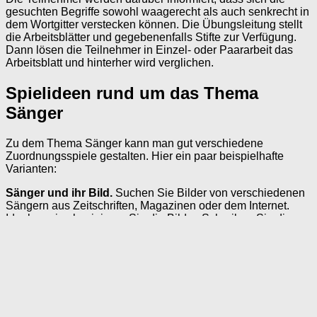
gesuchten Begriffe sowohl waagerecht als auch senkrecht in
dem Wortgitter verstecken können. Die Übungsleitung stellt
die Arbeitsblätter und gegebenenfalls Stifte zur Verfügung.
Dann lösen die Teilnehmer in Einzel- oder Paararbeit das
Arbeitsblatt und hinterher wird verglichen.
Spielideen rund um das Thema
Sänger
Zu dem Thema Sänger kann man gut verschiedene
Zuordnungsspiele gestalten. Hier ein paar beispielhafte
Varianten:
Sänger und ihr Bild.
Suchen Sie Bilder von verschiedenen
Sängern aus Zeitschriften, Magazinen oder dem Internet.
Idealerweise laminieren Sie die Bilder. Schreiben Sie die
Namen der Sänger auf kleine Kärtchen. Verteilen Sie die
Bilder auf dem Tisch und mischen Sie die Kärtchen. Bitten
Sie die Senioren den Bildern die richtigen Namenskärtchen
zuzuordnen.
Sänger und ihre Lieder.
Schreiben Sie ebenfalls die
Namen der Sänger auf Kärtchen. Schreiben Sie