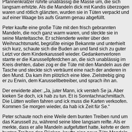
Pfannenkratzer rührte unablässig die Masse um, die sich
langsam erhitzte. Als die Mandeln dick mit Kandis überzogen
waren und rötlich glänzten, wurden sie in Tüten verpackt und
auf einer Waage bis aufs Gramm genau abgefüllt.
Peter kaufte eine große Tüte mit den frisch gebrannten
Mandeln, die noch ganz warm waren, und steckte sie in
seine Manteltasche. Er schlenderte weiter über den
Weihnachtsmarkt, begrüßte einige Bekannte und unterhielt
sich kurz, schaute sich die Buden an und fand sich zu guter
Letzt vor dem Kinderkarussell wieder. Gedankenverloren
starrte er die Karussellpferdchen an, die sich unablässig im
Kreis drehten, dabei zog er die Tüte mit den Mandeln aus der
Tasche und steckte sich verträumt eine nach der anderen in
den Mund. Da kam ihm plötzlich eine Idee. Zielstrebig ging
er zu Erwin, dem Karussellbetreiber, und sprach ihn an.
Der erwiderte aber: „Ja, juter Mann, ick versteh Se ja. Aber
kieken Se doch, ick hab zu tun. Et is Sonntachnachmittach.
Die Lütten wollen fahren und ick muss die Karten verkoofen.
Kommen Se morgen wieder, da hab ick Zeit für Se.“
Peter schaute noch eine Weile dem bunten Treiben rund um
das Karussell zu, während seine Idee langsam reifte. Als er
merkte, dass er alle Mandeln aufgefuttert hatte, kehrte er dem