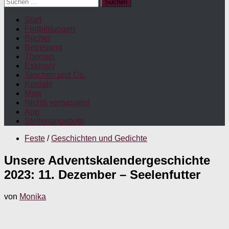
Suchen
nach:
Start
Fortbildungen
Bücher
Betreuung
Themen
Exklusiv
Taschen und Co.
Kontakt
Maw
Nichts verpassen!
App
Stellenangebote
Feste
/
Geschichten und Gedichte
Unsere Adventskalendergeschichte
2023: 11. Dezember – Seelenfutter
von
Monika