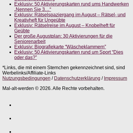
Exklusiv: 50 Aktivierungskarten rund ums Handwerken
„Nennen Sie 3…“
Exklusiv: Rätselspaziergang im August – Rätsel- und
Kreativheft für Ungeübte
Exklusiv: Rätselreise im August – Knobelheft für
Geübte
Der große Augustplan: 30 Aktivierungen für die
Seniorenarbeit
Exklusiv: Biografiekarte “Wäscheklammern”
Exklusiv: 50 Aktivierungskarten rund um Sport “Dies
oder das?”
*Links, die mit einem Sternchen gekennzeichnet sind, sind
Werbelinks/Affiliate-Links
Nutzungsbedingungen
/
Datenschutzerklärung
/
Impressum
Mal-alt-werden © 2026. Alle Rechte vorbehalten.