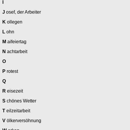
I
J
osef, der Arbeiter
K
ollegen
L
ohn
M
aifeiertag
N
achtarbeit
O
P
rotest
Q
R
eisezeit
S
chönes Wetter
T
eilzeitarbeit
V
ölkerversöhnung