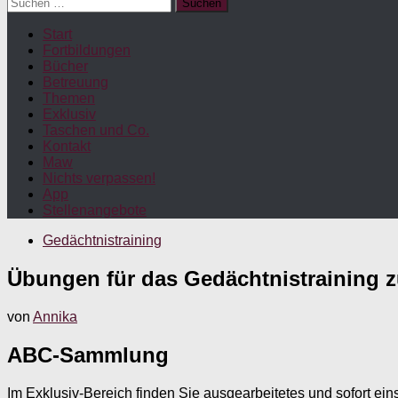
Suchen
nach:
Start
Fortbildungen
Bücher
Betreuung
Themen
Exklusiv
Taschen und Co.
Kontakt
Maw
Nichts verpassen!
App
Stellenangebote
Gedächtnistraining
Übungen für das Gedächtnistraining z
von
Annika
ABC-Sammlung
Im Exklusiv-Bereich finden Sie ausgearbeitetes und sofort ein