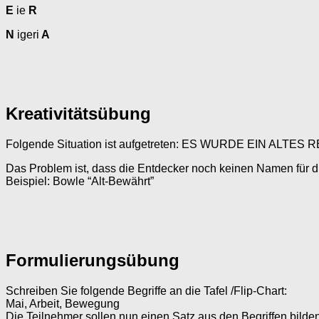
E
ie
R
N
igeri
A
Kreativitätsübung
Folgende Situation ist aufgetreten: ES WURDE EIN 
Das Problem ist, dass die Entdecker noch keinen Namen für d
Beispiel: Bowle “Alt-Bewährt”
Formulierungsübung
Schreiben Sie folgende Begriffe an die Tafel /Flip-Chart:
Mai, Arbeit, Bewegung
Die Teilnehmer sollen nun einen Satz aus den Begriffen bilden