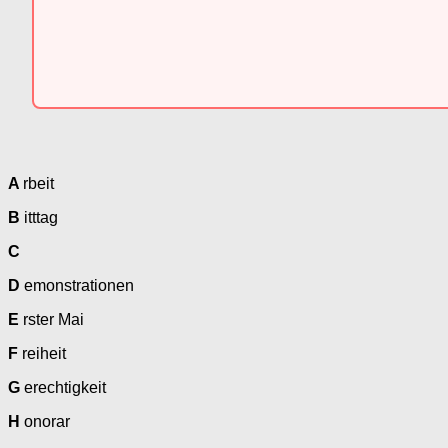
A
rbeit
B
itttag
C
D
emonstrationen
E
rster Mai
F
reiheit
G
erechtigkeit
H
onorar