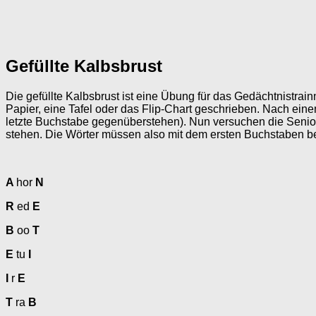
Gefüllte Kalbsbrust
Die gefüllte Kalbsbrust ist eine Übung für das Gedächtnistrain
Papier, eine Tafel oder das Flip-Chart geschrieben. Nach ein
letzte Buchstabe gegenüberstehen). Nun versuchen die Senior
stehen. Die Wörter müssen also mit dem ersten Buchstaben b
A
hor
N
R
ed
E
B
oo
T
E
tu
I
I
r
E
T
ra
B