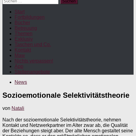
Suchen
nach:
Start
Fortbildungen
Bücher
Betreuung
Themen
Exklusiv
Taschen und Co.
Kontakt
Maw
Nichts verpassen!
App
Stellenangebote
News
Sozioemotionale Selektivitätstheorie
von
Natali
Nach der sozioemotionale Selektivitätstheorie, nehmen
Kontakt und Netzwerkpartner im Alter zwar ab, die Qualität
der Beziehungen steigt aber. Der alte Mensch gestaltet seine