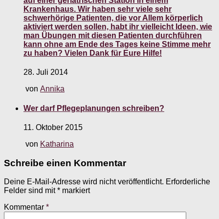
auf einer geriatrischen Station in einem
Krankenhaus. Wir haben sehr viele sehr
schwerhörige Patienten, die vor Allem körperlich
aktiviert werden sollen, habt ihr vielleicht Ideen, wie
man Übungen mit diesen Patienten durchführen
kann ohne am Ende des Tages keine Stimme mehr
zu haben? Vielen Dank für Eure Hilfe!
28. Juli 2014
von
Annika
Wer darf Pflegeplanungen schreiben?
11. Oktober 2015
von
Katharina
Schreibe einen Kommentar
Deine E-Mail-Adresse wird nicht veröffentlicht.
Erforderliche
Felder sind mit
*
markiert
Kommentar
*