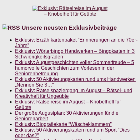
Unsere neusten Exklusivbeiträge
Exklusiv: Erzählkartenpaket “Erinnerungen an die 70er-
Jahre”
Exklusiv: Wörterbingo Handwerken – Bingokarten in 3
Schwierigkeitsgraden
Exklusiv: Augustgeschichten voller Sommerfreude – 5
humorvolle Geschichten zum Vorlesen in der
Seniorenbetreuung
Exklusiv: 50 Aktivierungskarten rund ums Handwerken
„Nennen Sie 3…“
Exklusiv: Rätselspaziergang im August – Rätsel- und
Kreativheft für Ungeübte
Exklusiv: Rätselreise im August – Knobelheft für
Geübte
Der große Augustplan: 30 Aktivierungen für die
Seniorenarbeit
Exklusiv: Biografiekarte “Wäscheklammern”
Exklusiv: 50 Aktivierungskarten rund um Sport “Dies
oder das?”