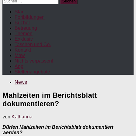
Suchen
nach:
Start
Fortbildungen
Bücher
Betreuung
Themen
Exklusiv
Taschen und Co.
Kontakt
Maw
Nichts verpassen!
App
Stellenangebote
News
Mahlzeiten im Berichtsblatt
dokumentieren?
von
Katharina
Dürfen Mahlzeiten im Berichtsblatt dokumentiert
werden?