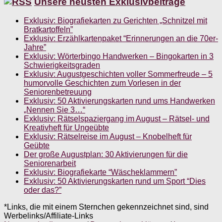
Unsere neusten Exklusivbeiträge
Exklusiv: Biografiekarten zu Gerichten „Schnitzel mit
Bratkartoffeln”
Exklusiv: Erzählkartenpaket “Erinnerungen an die 70er-
Jahre”
Exklusiv: Wörterbingo Handwerken – Bingokarten in 3
Schwierigkeitsgraden
Exklusiv: Augustgeschichten voller Sommerfreude – 5
humorvolle Geschichten zum Vorlesen in der
Seniorenbetreuung
Exklusiv: 50 Aktivierungskarten rund ums Handwerken
„Nennen Sie 3…“
Exklusiv: Rätselspaziergang im August – Rätsel- und
Kreativheft für Ungeübte
Exklusiv: Rätselreise im August – Knobelheft für
Geübte
Der große Augustplan: 30 Aktivierungen für die
Seniorenarbeit
Exklusiv: Biografiekarte “Wäscheklammern”
Exklusiv: 50 Aktivierungskarten rund um Sport “Dies
oder das?”
*Links, die mit einem Sternchen gekennzeichnet sind, sind
Werbelinks/Affiliate-Links