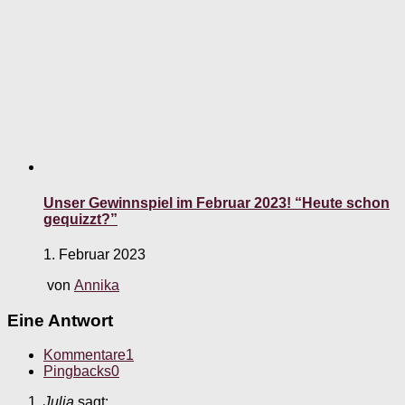
Unser Gewinnspiel im Februar 2023! “Heute schon
gequizzt?”
1. Februar 2023
von
Annika
Eine Antwort
Kommentare
1
Pingbacks
0
Julia
sagt: