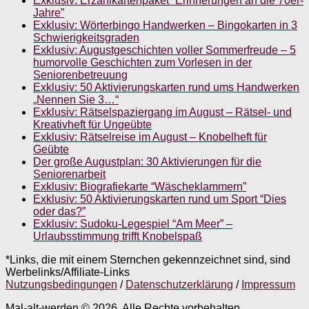
Exklusiv: Erzählkartenpaket “Erinnerungen an die 70er-
Jahre”
Exklusiv: Wörterbingo Handwerken – Bingokarten in 3
Schwierigkeitsgraden
Exklusiv: Augustgeschichten voller Sommerfreude – 5
humorvolle Geschichten zum Vorlesen in der
Seniorenbetreuung
Exklusiv: 50 Aktivierungskarten rund ums Handwerken
„Nennen Sie 3…“
Exklusiv: Rätselspaziergang im August – Rätsel- und
Kreativheft für Ungeübte
Exklusiv: Rätselreise im August – Knobelheft für
Geübte
Der große Augustplan: 30 Aktivierungen für die
Seniorenarbeit
Exklusiv: Biografiekarte “Wäscheklammern”
Exklusiv: 50 Aktivierungskarten rund um Sport “Dies
oder das?”
Exklusiv: Sudoku-Legespiel “Am Meer” –
Urlaubsstimmung trifft Knobelspaß
*Links, die mit einem Sternchen gekennzeichnet sind, sind
Werbelinks/Affiliate-Links
Nutzungsbedingungen
/
Datenschutzerklärung
/
Impressum
Mal-alt-werden © 2026. Alle Rechte vorbehalten.