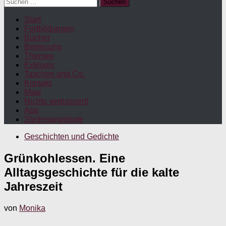
Suchen
nach:
Start
Fortbildungen
Bücher
Betreuung
Themen
Exklusiv
Taschen und Co.
Kontakt
Maw
Nichts verpassen!
App
Stellenangebote
Geschichten und Gedichte
Grünkohlessen. Eine
Alltagsgeschichte für die kalte
Jahreszeit
von
Monika