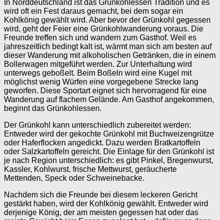
In Norddeutschland ist das Grünkohlessen Tradition und es
wird oft ein Fest daraus gemacht, bei dem sogar ein
Kohlkönig gewählt wird. Aber bevor der Grünkohl gegessen
wird, geht der Feier eine Grünkohlwanderung voraus. Die
Freunde treffen sich und wandern zum Gasthof. Weil es
jahreszeitlich bedingt kalt ist, wärmt man sich am besten auf
dieser Wanderung mit alkoholischen Getränken, die in einem
Bollerwagen mitgeführt werden. Zur Unterhaltung wird
unterwegs geboßelt. Beim Boßeln wird eine Kugel mit
möglichst wenig Würfen eine vorgegebene Strecke lang
geworfen. Diese Sportart eignet sich hervorragend für eine
Wanderung auf flachem Gelände. Am Gasthof angekommen,
beginnt das Grünkohlessen.
Der Grünkohl kann unterschiedlich zubereitet werden:
Entweder wird der gekochte Grünkohl mit Buchweizengrütze
oder Haferflocken angedickt. Dazu werden Bratkartoffeln
oder Salzkartoffeln gereicht. Die Einlage für den Grünkohl ist
je nach Region unterschiedlich: es gibt Pinkel, Bregenwurst,
Kassler, Kohlwurst, frische Mettwurst, geräucherte
Mettenden, Speck oder Schweinebacke.
Nachdem sich die Freunde bei diesem leckeren Gericht
gestärkt haben, wird der Kohlkönig gewählt. Entweder wird
derjenige König, der am meisten gegessen hat oder das