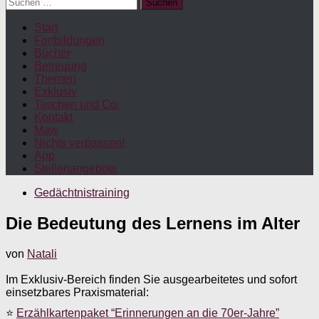
Suchen
nach:
Start
Fortbildungen
Bücher
Betreuung
Themen
Exklusiv
Taschen und Co.
Kontakt
Maw
Nichts verpassen!
App
Stellenangebote
Gedächtnistraining
Die Bedeutung des Lernens im Alter
von
Natali
Im Exklusiv-Bereich finden Sie ausgearbeitetes und sofort
einsetzbares Praxismaterial:
⭐
Erzählkartenpaket “Erinnerungen an die 70er-Jahre”