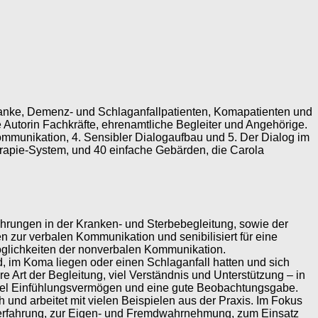
ranke, Demenz- und Schlaganfallpatienten, Komapatienten und
 Autorin Fachkräfte, ehrenamtliche Begleiter und Angehörige.
ommunikation, 4. Sensibler Dialogaufbau und 5. Der Dialog im
erapie-System, und 40 einfache Gebärden, die Carola
rfahrungen in der Kranken- und Sterbebegleitung, sowie der
n zur verbalen Kommunikation und senibilisiert für eine
öglichkeiten der nonverbalen Kommunikation.
d, im Koma liegen oder einen Schlaganfall hatten und sich
 Art der Begleitung, viel Verständnis und Unterstützung – in
 viel Einfühlungsvermögen und eine gute Beobachtungsgabe.
 und arbeitet mit vielen Beispielen aus der Praxis. Im Fokus
bsterfahrung, zur Eigen- und Fremdwahrnehmung, zum Einsatz