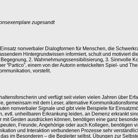
ionsexemplare zugesandt
 Einsatz nonverbaler Dialogformen für Menschen, die Schwerk
ssendem Hintergrundwissen informiert, schult und motiviert die
zur Begegnung, 2. Wahrnehmungssensibilisierung, 3. Sinnvolle K
r “Partico”, einem von der Autorin entwickelten Spiel- und Th
mmunikation, vorstellt.
erhaltensforscherin und verfügt seit vielen vielen Jahren über E
 sie, gemeinsam mit dem Leser, alternative Kommunikationsforme
en nonverbaler Signale und gibt viele Beispiele für Einsatzm
, evtl. unheilbaren Erkrankung leiden, an Demenz erkrankt sin
hr mit Gesten ausdrücken können, benötigen eine ganz besondere
erapeuten, Freunde, Angehörige oder auch Kollegen, benötigen
ikation und Interaktion verbundenen Prozesse sehr verständlich
und das im Besonderen – die Begleiter selbst. Übungen zur Sel