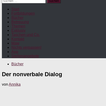
Suchen
nach:
Start
Fortbildungen
Bücher
Betreuung
Themen
Exklusiv
Taschen und Co.
Kontakt
Maw
Nichts verpassen!
App
Stellenangebote
Bücher
Der nonverbale Dialog
von
Annika