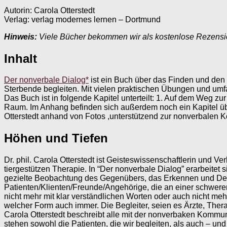
Autorin: Carola Otterstedt
Verlag: verlag modernes lernen – Dortmund
Hinweis:
Viele Bücher bekommen wir als kostenlose Rezens
Inhalt
Der nonverbale Dialog*
ist ein Buch über das Finden und den
Sterbende begleiten. Mit vielen praktischen Übungen und umfa
Das Buch ist in folgende Kapitel unterteilt: 1. Auf dem Weg 
Raum. Im Anhang befinden sich außerdem noch ein Kapitel übe
Otterstedt anhand von Fotos ,unterstützend zur nonverbalen Ko
Höhen und Tiefen
Dr. phil. Carola Otterstedt ist Geisteswissenschaftlerin und V
tiergestützen Therapie. In “Der nonverbale Dialog” erarbeitet
gezielte Beobachtung des Gegenübers, das Erkennen und Deut
Patienten/Klienten/Freunde/Angehörige, die an einer schweren
nicht mehr mit klar verständlichen Worten oder auch nicht me
welcher Form auch immer. Die Begleiter, seien es Ärzte, Th
Carola Otterstedt beschreibt alle mit der nonverbaken Kommun
stehen sowohl die Patienten, die wir begleiten, als auch – 