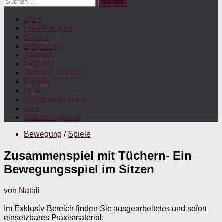
Suchen
nach:
Start
Fortbildungen
Bücher
Betreuung
Themen
Exklusiv
Taschen und Co.
Kontakt
Maw
Nichts verpassen!
App
Stellenangebote
Bewegung
/
Spiele
Zusammenspiel mit Tüchern- Ein
Bewegungsspiel im Sitzen
von
Natali
Im Exklusiv-Bereich finden Sie ausgearbeitetes und sofort
einsetzbares Praxismaterial: