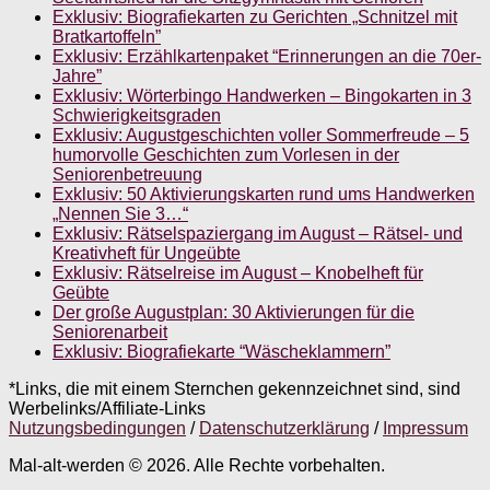
Exklusiv: Biografiekarten zu Gerichten „Schnitzel mit
Bratkartoffeln”
Exklusiv: Erzählkartenpaket “Erinnerungen an die 70er-
Jahre”
Exklusiv: Wörterbingo Handwerken – Bingokarten in 3
Schwierigkeitsgraden
Exklusiv: Augustgeschichten voller Sommerfreude – 5
humorvolle Geschichten zum Vorlesen in der
Seniorenbetreuung
Exklusiv: 50 Aktivierungskarten rund ums Handwerken
„Nennen Sie 3…“
Exklusiv: Rätselspaziergang im August – Rätsel- und
Kreativheft für Ungeübte
Exklusiv: Rätselreise im August – Knobelheft für
Geübte
Der große Augustplan: 30 Aktivierungen für die
Seniorenarbeit
Exklusiv: Biografiekarte “Wäscheklammern”
*Links, die mit einem Sternchen gekennzeichnet sind, sind
Werbelinks/Affiliate-Links
Nutzungsbedingungen
/
Datenschutzerklärung
/
Impressum
Mal-alt-werden © 2026. Alle Rechte vorbehalten.