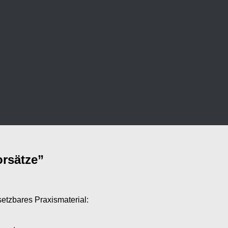
rsätze”
setzbares Praxismaterial: