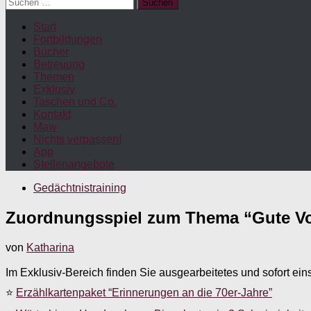
Suchen
nach:
Start
Fortbildungen
Bücher
Betreuung
Themen
Exklusiv
Taschen und Co.
Kontakt
Maw
Nichts verpassen!
App
Stellenangebote
Gedächtnistraining
Zuordnungsspiel zum Thema “Gute Vo
von
Katharina
Im Exklusiv-Bereich finden Sie ausgearbeitetes und sofort ein
⭐
Erzählkartenpaket “Erinnerungen an die 70er-Jahre”