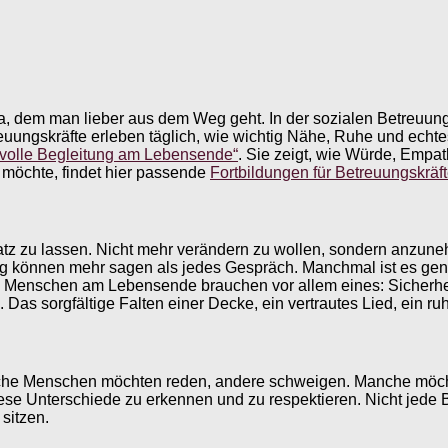
a, dem man lieber aus dem Weg geht. In der sozialen Betreuung 
reuungskräfte erleben täglich, wie wichtig Nähe, Ruhe und ec
evolle Begleitung am Lebensende“
. Sie zeigt, wie Würde, Empa
 möchte, findet hier passende
Fortbildungen für Betreuungskräf
tz zu lassen. Nicht mehr verändern zu wollen, sondern anzune
ang können mehr sagen als jedes Gespräch. Manchmal ist es genau
n. Menschen am Lebensende brauchen vor allem eines: Sicherhe
Das sorgfältige Falten einer Decke, ein vertrautes Lied, ein ruh
Manche Menschen möchten reden, andere schweigen. Manche möc
iese Unterschiede zu erkennen und zu respektieren. Nicht jede 
 sitzen.