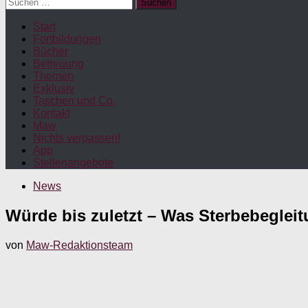
Suchen
nach:
Start
Fortbildungen
Bücher
Betreuung
Themen
Exklusiv
Taschen und Co.
Kontakt
Maw
Nichts verpassen!
App
Stellenangebote
News
Würde bis zuletzt – Was Sterbebeglei
von
Maw-Redaktionsteam