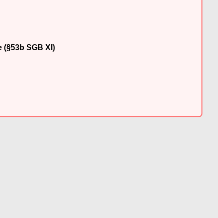
e (§53b SGB XI)