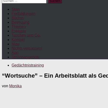
Suchen
nach:
Start
Fortbildungen
Bücher
Betreuung
Themen
Exklusiv
Taschen und Co.
Kontakt
Maw
Nichts verpassen!
App
Stellenangebote
Gedächtnistraining
“Wortsuche” – Ein Arbeitsblatt als 
von
Monika