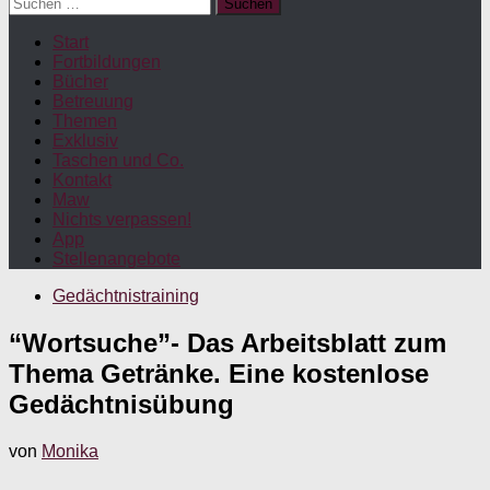
Suchen
nach:
Start
Fortbildungen
Bücher
Betreuung
Themen
Exklusiv
Taschen und Co.
Kontakt
Maw
Nichts verpassen!
App
Stellenangebote
Gedächtnistraining
“Wortsuche”- Das Arbeitsblatt zum
Thema Getränke. Eine kostenlose
Gedächtnisübung
von
Monika