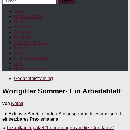
Suchen
nach:
Start
Fortbildungen
Bücher
Betreuung
Themen
Exklusiv
Taschen und Co.
Kontakt
Maw
Nichts verpassen!
App
Stellenangebote
Gedächtnistraining
Wortgitter Sommer- Ein Arbeitsblatt
von
Natali
Im Exklusiv-Bereich finden Sie ausgearbeitetes und sofort
einsetzbares Praxismaterial:
⭐
Erzählkartenpaket “Erinnerungen an die 70er-Jahre”