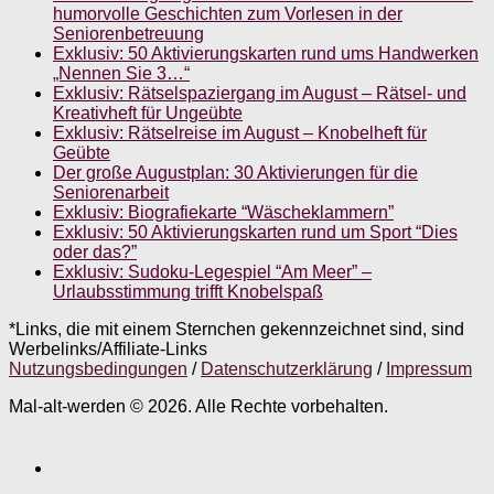
humorvolle Geschichten zum Vorlesen in der
Seniorenbetreuung
Exklusiv: 50 Aktivierungskarten rund ums Handwerken
„Nennen Sie 3…“
Exklusiv: Rätselspaziergang im August – Rätsel- und
Kreativheft für Ungeübte
Exklusiv: Rätselreise im August – Knobelheft für
Geübte
Der große Augustplan: 30 Aktivierungen für die
Seniorenarbeit
Exklusiv: Biografiekarte “Wäscheklammern”
Exklusiv: 50 Aktivierungskarten rund um Sport “Dies
oder das?”
Exklusiv: Sudoku-Legespiel “Am Meer” –
Urlaubsstimmung trifft Knobelspaß
*Links, die mit einem Sternchen gekennzeichnet sind, sind
Werbelinks/Affiliate-Links
Nutzungsbedingungen
/
Datenschutzerklärung
/
Impressum
Mal-alt-werden © 2026. Alle Rechte vorbehalten.