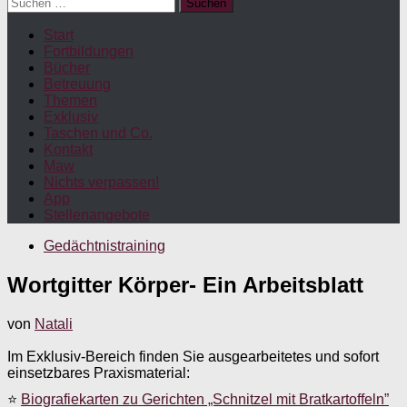
Suchen
nach:
Start
Fortbildungen
Bücher
Betreuung
Themen
Exklusiv
Taschen und Co.
Kontakt
Maw
Nichts verpassen!
App
Stellenangebote
Gedächtnistraining
Wortgitter Körper- Ein Arbeitsblatt
von
Natali
Im Exklusiv-Bereich finden Sie ausgearbeitetes und sofort
einsetzbares Praxismaterial:
⭐
Biografiekarten zu Gerichten „Schnitzel mit Bratkartoffeln”