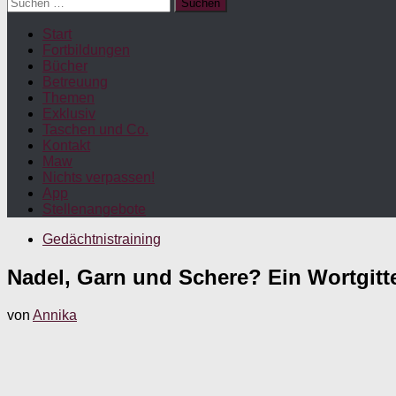
Suchen
nach:
Start
Fortbildungen
Bücher
Betreuung
Themen
Exklusiv
Taschen und Co.
Kontakt
Maw
Nichts verpassen!
App
Stellenangebote
Gedächtnistraining
Nadel, Garn und Schere? Ein Wortgitt
von
Annika