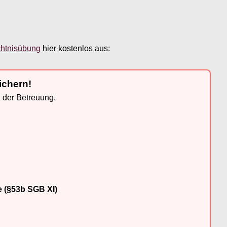
htnisübung
hier kostenlos aus:
ichern!
n der Betreuung.
e (§53b SGB XI)