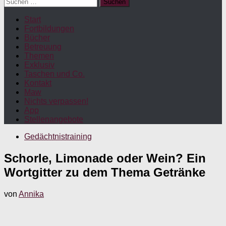
Suchen
nach:
Start
Fortbildungen
Bücher
Betreuung
Themen
Exklusiv
Taschen und Co.
Kontakt
Maw
Nichts verpassen!
App
Stellenangebote
Gedächtnistraining
Schorle, Limonade oder Wein? Ein
Wortgitter zu dem Thema Getränke
von
Annika