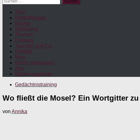
Suchen
nach:
Start
Fortbildungen
Bücher
Betreuung
Themen
Exklusiv
Taschen und Co.
Kontakt
Maw
Nichts verpassen!
App
Stellenangebote
Gedächtnistraining
Wo fließt die Mosel? Ein Wortgitter 
von
Annika