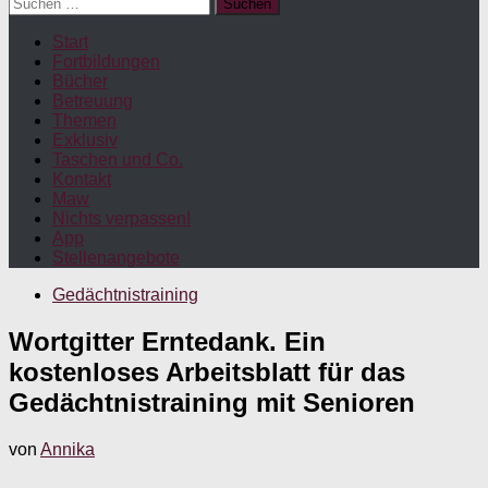
Suchen
nach:
Start
Fortbildungen
Bücher
Betreuung
Themen
Exklusiv
Taschen und Co.
Kontakt
Maw
Nichts verpassen!
App
Stellenangebote
Gedächtnistraining
Wortgitter Erntedank. Ein
kostenloses Arbeitsblatt für das
Gedächtnistraining mit Senioren
von
Annika